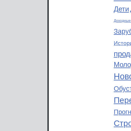
Дети
Доходные
Зару
Истор
прод
Моло
Ново
Обус
Пер
Прог
Стр