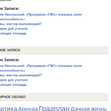
е Записи:
им Никольский: «Программа «ГЖС» показала свою
неспособность»
 вы, мистер малоимущий?
арок для учителя
тующая площадь
ЖИЕ ЗАПИСИ
е Записи:
им Никольский: «Программа «ГЖС» показала свою
неспособность»
 вы, мистер малоимущий?
арок для учителя
тующая площадь
ИРНОЕ ОБЛАКО
Градплан
итика
Аренда
Дачная жизнь