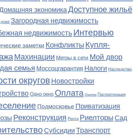
Доступное жильё
Домашняя экономика
Загородная недвижимость
 дома
Интервью
бежная недвижимость
Купля-
Конфликты
ические заметки
ажа
Махинации
Мой двор
Метры в сети
дая семья
Налоги
Моссоцгарантия
Наследство
сти округов
Новостройки
Оплата
тройство
Одно окно
Паспортизация
Оценка
еселение
Приватизация
Подмосковье
Реконструкция
Риелторы
Сад
нозы
Рента
оительство
Транспорт
Субсидии