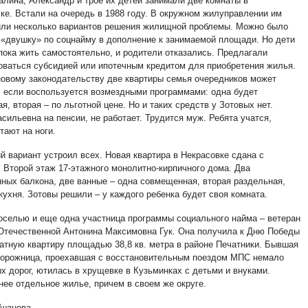
алина, Александр и трое их детей занимали две комнаты в
ке. Встали на очередь в 1988 году. В окружном жилуправлении им
ли несколько вариантов решения жилищной проблемы. Можно было
 «двушку» по соцнайму в дополнение к занимаемой площади. Но дети
 пока жить самостоятельно, и родители отказались. Предлагали
оваться субсидией или ипотечным кредитом для приобретения жилья.
новому законодательству две квартиры семья очередников может
, если воспользуется возмездными программами: одна будет
я, вторая – по льготной цене. Но и таких средств у Зотовых нет.
сильевна на пенсии, не работает. Трудится муж. Ребята учатся,
тают на ноги.
й вариант устроил всех. Новая квартира в Некрасовке сдана с
. Второй этаж 17-этажного монолитно-кирпичного дома. Два
нных балкона, две ванные – одна совмещенная, вторая раздельная,
кухня. Зотовы решили – у каждого ребенка будет своя комната.
оселью и еще одна участница программы социального найма – ветеран
Отечественной Антонина Максимовна Гук. Она получила к Дню Победы
атную квартиру площадью 38,8 кв. метра в районе Печатники. Бывшая
орожница, проехавшая с восстановительным поездом МПС немало
х дорог, ютилась в хрущевке в Кузьминках с детьми и внуками.
нее отдельное жилье, причем в своем же округе.
Ушанова