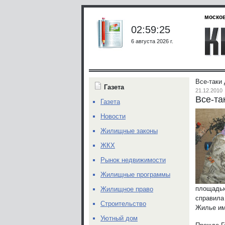
москов
02:59:25
6 августа 2026 г.
Все-таки
Газета
21.12.2010
Все-та
Газета
Новости
Жилищные законы
ЖКХ
Рынок недвижимости
Жилищные программы
площадью
Жилищное право
справила
Строительство
Жилье им
Уютный дом