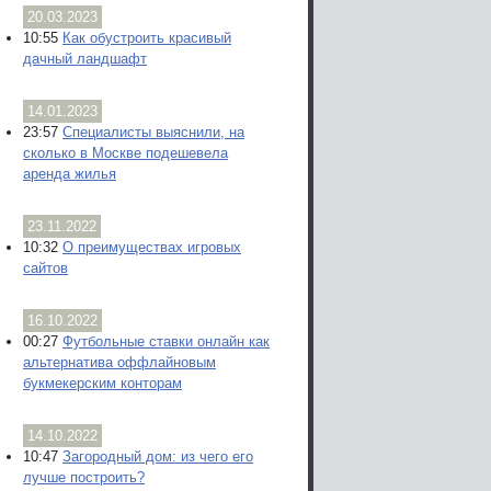
20.03.2023
10:55
Как обустроить красивый
дачный ландшафт
14.01.2023
23:57
Специалисты выяснили, на
сколько в Москве подешевела
аренда жилья
23.11.2022
10:32
О преимуществах игровых
сайтов
16.10.2022
00:27
Футбольные ставки онлайн как
альтернатива оффлайновым
букмекерским конторам
14.10.2022
10:47
Загородный дом: из чего его
лучше построить?