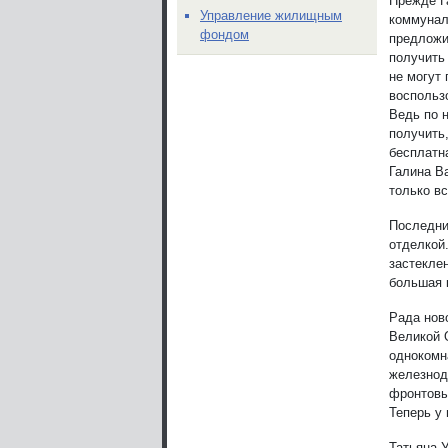
Прежде Г
Управление жилищным
коммунал
фондом
предложи
получить
не могут
воспольз
Ведь по 
получить
бесплатна
Галина Ва
только вс
Последни
отделкой
застекле
большая 
Рада нов
Великой 
однокомн
железнод
фронтовы
Теперь у 
Татьяна 