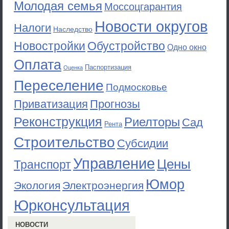
Молодая семья
Моссоцгарантия
Новости округов
Налоги
Наследство
Новостройки
Обустройство
Одно окно
Оплата
Паспортизация
Оценка
Переселение
Подмосковье
Приватизация
Прогнозы
Реконструкция
Риелторы
Сад
Рента
Строительство
Субсидии
Управление
Цены
Транспорт
Юмор
Экология
Электроэнергия
Юрконсультация
НОВОСТИ