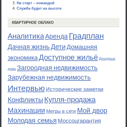
На старт – командой
Служба будет на высоте
КВАРТИРНОЕ ОБЛАКО
Градплан
Аналитика
Аренда
Дети
Дачная жизнь
Домашняя
Доступное жильё
экономика
Доходные
Загородная недвижимость
дома
Зарубежная недвижимость
Интервью
Исторические заметки
Купля-продажа
Конфликты
Махинации
Мой двор
Метры в сети
Молодая семья
Моссоцгарантия