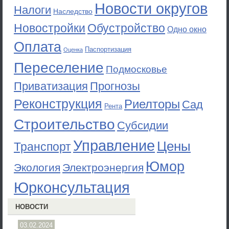
Новости округов
Налоги
Наследство
Новостройки
Обустройство
Одно окно
Оплата
Паспортизация
Оценка
Переселение
Подмосковье
Приватизация
Прогнозы
Реконструкция
Риелторы
Сад
Рента
Строительство
Субсидии
Управление
Цены
Транспорт
Юмор
Экология
Электроэнергия
Юрконсультация
НОВОСТИ
03.02.2024