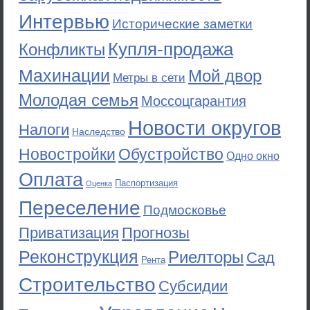
Интервью
Исторические заметки
Купля-продажа
Конфликты
Махинации
Мой двор
Метры в сети
Молодая семья
Моссоцгарантия
Новости округов
Налоги
Наследство
Новостройки
Обустройство
Одно окно
Оплата
Паспортизация
Оценка
Переселение
Подмосковье
Приватизация
Прогнозы
Реконструкция
Риелторы
Сад
Рента
Строительство
Субсидии