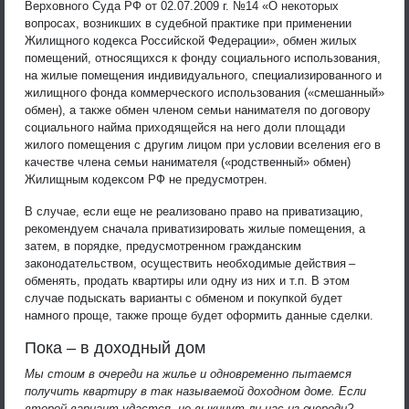
Верховного Суда РФ от 02.07.2009 г. №14 «О некоторых
вопросах, возникших в судебной практике при применении
Жилищного кодекса Российской Федерации», обмен жилых
помещений, относящихся к фонду социального использования,
на жилые помещения индивидуального, специализированного и
жилищного фонда коммерческого использования («смешанный»
обмен), а также обмен членом семьи нанимателя по договору
социального найма приходящейся на него доли площади
жилого помещения с другим лицом при условии вселения его в
качестве члена семьи нанимателя («родственный» обмен)
Жилищным кодексом РФ не предусмотрен.
В случае, если еще не реализовано право на приватизацию,
рекомендуем сначала приватизировать жилые помещения, а
затем, в порядке, предусмотренном гражданским
законодательством, осуществить необходимые действия –
обменять, продать квартиры или одну из них и т.п. В этом
случае подыскать варианты с обменом и покупкой будет
намного проще, также проще будет оформить данные сделки.
Пока – в доходный дом
Мы стоим в очереди на жилье и одновременно пытаемся
получить квартиру в так называемой доходном доме. Если
второй вариант удастся, не выкинут ли нас из очереди?