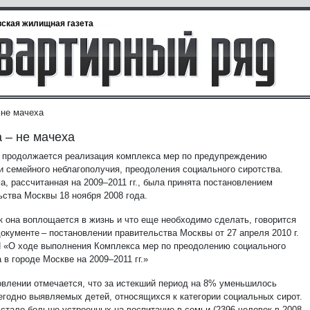
ская жилищная газета
 не мачеха
 – не мачеха
 продолжается реализация комплекса мер по предупреждению
 и семейного неблагополучия, преодоления социального сиротства.
а, рассчитанная на 2009–2011 гг., была принята постановлением
ьства Москвы 18 ноября 2008 года.
ак она воплощается в жизнь и что еще необходимо сделать, говорится
окументе – постановлении правительства Москвы от 27 апреля 2010 г.
 «О ходе выполнения Комплекса мер по преодолению социального
 в городе Москве на 2009–2011 гг.»
овлении отмечается, что за истекший период на 8% уменьшилось
егодно выявляемых детей, относящихся к категории социальных сирот.
 стало больше устроенных на воспитание в семьи (2396 человек в 2008