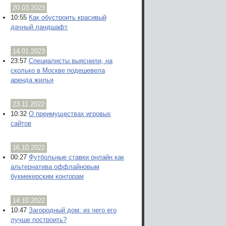
20.03.2023
10:55
Как обустроить красивый
дачный ландшафт
14.01.2023
23:57
Специалисты выяснили, на
сколько в Москве подешевела
аренда жилья
23.11.2022
10:32
О преимуществах игровых
сайтов
16.10.2022
00:27
Футбольные ставки онлайн как
альтернатива оффлайновым
букмекерским конторам
14.10.2022
10:47
Загородный дом: из чего его
лучше построить?