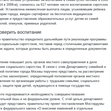
14 в 2009-м), снизилось на 617 человек число воспитанников сиротских
ий. Установлена ежемесячная выплата лицам, усыновившим ребенка
тории города, введен сертификат на бесплатное медицинское
дение и предоставление образовательных услуг детям из семей
елей, опекунов, приемных родителей.
оверить воспитание
е правительство определило дальнейшие пути реализации программы
 социальным сиротством, поставив перед столичными департаментами
ые задачи, которые должны быть решены в определенные документом
ление повышает роль органов местного самоуправления в деле
ния социального сиротства. В связи с этим Департаменту семейной и
ой политики города Москвы поручено представить на рассмотрение
ьства законопроект, определяющий полномочия органов местного
вления по организации работы с трудными семьями, социального
а, защите прав детей, нуждающихся в помощи государства.
нте подчеркивается необходимость совершенствования
тельной базы и на федеральном уровне. С этой целью департамент
удет представить правительству проект постановления Мосгордумы
те федерального закона «О внесении изменений в отдельные