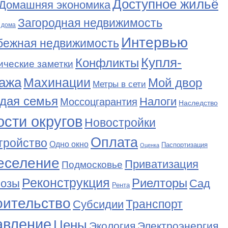
Доступное жильё
Домашняя экономика
Загородная недвижимость
 дома
Интервью
бежная недвижимость
Купля-
Конфликты
ические заметки
ажа
Махинации
Мой двор
Метры в сети
дая семья
Налоги
Моссоцгарантия
Наследство
сти округов
Новостройки
Оплата
тройство
Одно окно
Паспортизация
Оценка
еселение
Приватизация
Подмосковье
Реконструкция
Риелторы
Сад
нозы
Рента
оительство
Транспорт
Субсидии
авление
Цены
Экология
Электроэнергия