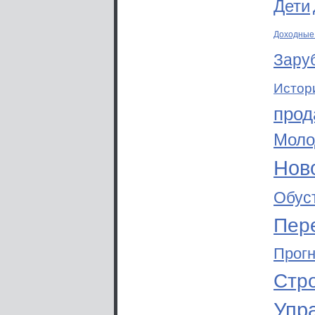
Дети
Доходные
Зару
Истор
прод
Моло
Ново
Обус
Пер
Прог
Стр
Упр