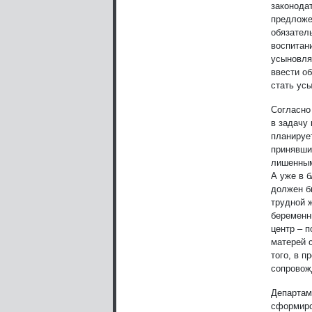
законода
предложе
обязател
воспитан
усыновля
ввести о
стать ус
Согласно
в задачу
планируе
принявших
лишенным
А уже в 
должен б
трудной 
беременн
центр – 
матерей 
того, в 
сопровож
Департам
сформиро