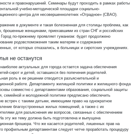
рности и правонарушений. Семинары будут проходить в рамках работы
ентальной учебно-методической площадки социально-
ационного центра для несовершеннолетних «Отрадное» (СВАО).
ражение в документе и такая болезненная для столицы проблема, как
, брошенные женщинами, приехавшими из стран СНГ и российских
. Город по-прежнему проявляет гуманизм: будет продолжено
ование родовспоможения таким матерям и содержания
енных, от которых отказались, в больницах и сиротских учреждениях.
лья не останутся
 наиболее актуальных для города остается задача обеспечения
етей-сирот и детей, оставшихся без попечения родителей.
ьная роль в ее решении отводится разъяснительной и
ионной работе. Департаменту жилищной политики и жилищного фонда
осквы совместно с департаментами образования, социальной защиты
я, семейной и молодежной политики предписано обеспечить
ие встреч с такими детьми, имеющими право на однократное
вление благоустроенных жилых помещений, а также с их
ителями для разъяснения им вопросов, связанных с обеспечением
На эту же тему должна быть подготовлена и выпущена
ионная брошюра. Что же касается родителей, лишенных прав на
 то профильным департаментам следует четче проработать процедуру