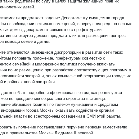
я таких родителей по суду в целях защиты жилищных прав их
еннолетних детей.
вижимости продолжает задание Департаменту имущества города
При освобождении нежилых помещений, в первую очередь на первых
илых домов, департамент совместно с префектурами
ративных округов должен предлагать их для размещения центров
ой помощи семье и детям.
нте отмечаются имеющиеся диспропорции в развитии сети таких
 Чтобы поправить положение, префектурам совместно с
ентом семейной и молодежной политики поручено включать
ния по их размещению при разработке соответствующих программ в
сложившейся застройки, зонах комплексной реорганизации городских
й и районах новой застройки.
 должны быть подробно информированы о том, как реализуется
 мер по преодолению социального сиротства в столице.
ление обязывает Комитет по телекоммуникациям и средствам
 информации города Москвы оказывать содействие органам
ельной власти во всестороннем освещении в СМИ этой работы.
ровать выполнение постановления поручено первому заместителю
ода в правительстве Москвы Людмиле Швецовой.