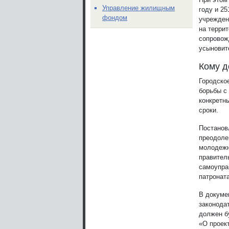
Управление жилищным
году и 25
фондом
учрежден
на терри
сопровож
усыновит
Кому д
Городско
борьбы с
конкретн
сроки.
Постанов
преодоле
молодежн
правител
самоупра
патронат
В докуме
законода
должен б
«О проек