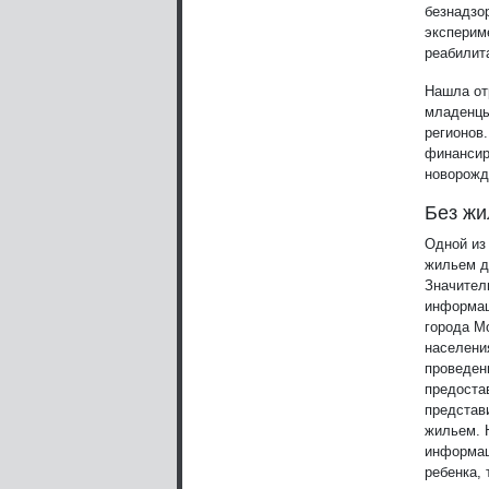
безнадзо
эксперим
реабилит
Нашла от
младенцы
регионов
финансир
новорожд
Без жи
Одной из
жильем д
Значител
информац
города М
населени
проведен
предоста
представ
жильем. 
информац
ребенка,