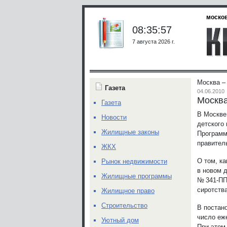
москов
08:35:57
7 августа 2026 г.
Москва –
Газета
04.06.2010
Москва
Газета
В Москве
Новости
детского
Жилищные законы
Программ
правител
ЖКХ
О том, к
Рынок недвижимости
в новом д
Жилищные программы
№ 341-ПП
сиротства
Жилищное право
Строительство
В постан
число еж
Уютный дом
При этом