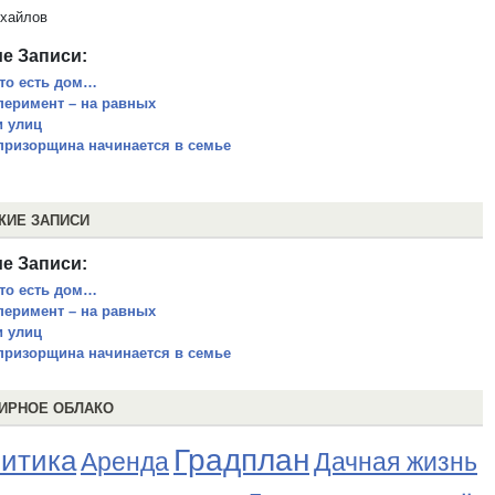
хайлов
е Записи:
-то есть дом…
перимент – на равных
и улиц
призорщина начинается в семье
ЖИЕ ЗАПИСИ
е Записи:
-то есть дом…
перимент – на равных
и улиц
призорщина начинается в семье
ИРНОЕ ОБЛАКО
Градплан
итика
Аренда
Дачная жизнь