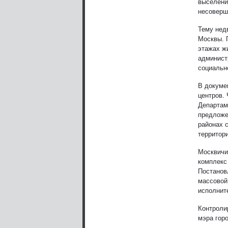
выселени
несоверш
Тему нед
Москвы. 
этажах ж
админист
социальн
В докуме
центров.
Департам
предложе
районах 
территори
Москвичи
комплекс
Постанов
массовой
исполнит
Контроли
мэра гор