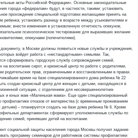
тельные акты Российской Федерации». Основные законодательные
ния города «федералам» будут, в частности, такими: установить
ьное прохождение специальной подготовки желающими принять на
ие ребенка; установить разницу в возрасте между усыновителями и
емым; внести изменения в установленную отчетность опекунов;
бязательное психологическое тестирование для выразивших желание
ыновителями, опекунами (попечителями).
 документу, в Москве должны появиться новые службы и учреждения,
 которых войдет работа с «нестандартными» семьями. Так,
тся сформировать городскую службу сопровождения семей,
 на воспитание сирот, и кризисный центр по работе с родителями,
и родительских прав, ограниченными и восстановленными в правах.
ближайшее время на базе специализированного дома ребенка № 22
ыть создан кризисный центр для женщин с детьми, находящихся в
жизненной ситуации, с отделением для несовершеннолетних
ых и юных мам «Маленькая мама». Еще один специализированный
по профилактике отказов от материнства (с временным проживанием
с детьми) – планируется создать на базе дома ребенка № 6. Кроме
профильных департаментах сформируют уполномоченные службы по
дению семей, принявших детей на воспитание.
ент социальной защиты населения города Москвы получил задание
вать программу семинаров для работников системы профилактики