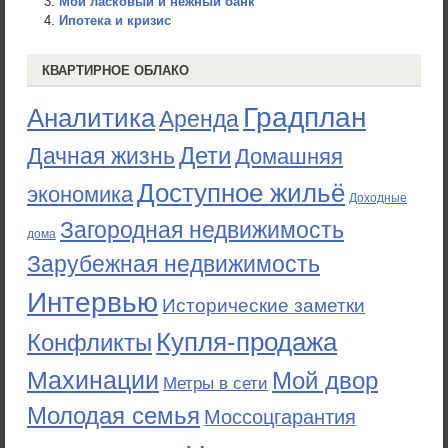
Мой ласковый и нежный банк
Ипотека и кризис
КВАРТИРНОЕ ОБЛАКО
Градплан
Аналитика
Аренда
Дети
Дачная жизнь
Домашняя
Доступное жильё
экономика
Доходные
Загородная недвижимость
дома
Зарубежная недвижимость
Интервью
Исторические заметки
Купля-продажа
Конфликты
Махинации
Мой двор
Метры в сети
Молодая семья
Моссоцгарантия