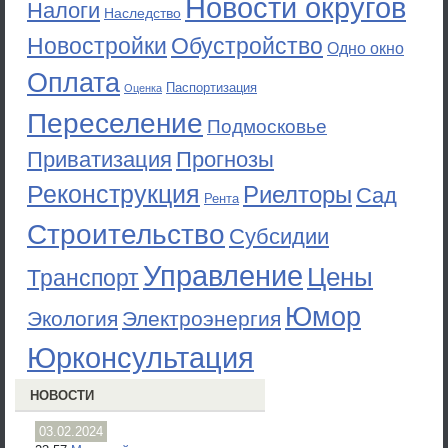
Новости округов
Налоги
Наследство
Новостройки
Обустройство
Одно окно
Оплата
Паспортизация
Оценка
Переселение
Подмосковье
Приватизация
Прогнозы
Реконструкция
Риелторы
Сад
Рента
Строительство
Субсидии
Управление
Цены
Транспорт
Юмор
Экология
Электроэнергия
Юрконсультация
НОВОСТИ
03.02.2024