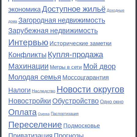
Доступное жильё
экономика
Доходные
Загородная недвижимость
дома
Зарубежная недвижимость
Интервью
Исторические заметки
Купля-продажа
Конфликты
Махинации
Мой двор
Метры в сети
Молодая семья
Моссоцгарантия
Новости округов
Налоги
Наследство
Новостройки
Обустройство
Одно окно
Оплата
Паспортизация
Оценка
Переселение
Подмосковье
Приватизация
Прогнозы