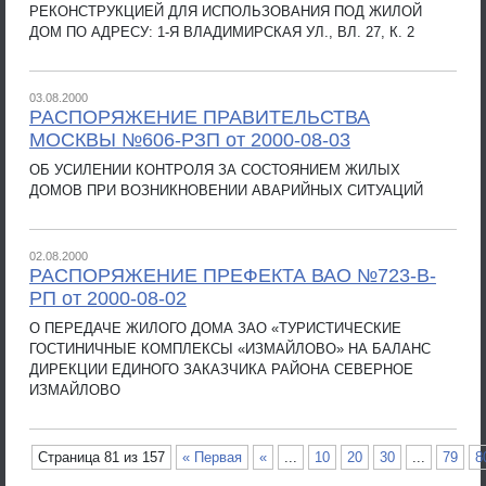
РЕКОНСТРУКЦИЕЙ ДЛЯ ИСПОЛЬЗОВАНИЯ ПОД ЖИЛОЙ
ДОМ ПО АДРЕСУ: 1-Я ВЛАДИМИРСКАЯ УЛ., ВЛ. 27, К. 2
03.08.2000
РАСПОРЯЖЕНИЕ ПРАВИТЕЛЬСТВА
МОСКВЫ №606-РЗП от 2000-08-03
ОБ УСИЛЕНИИ КОНТРОЛЯ ЗА СОСТОЯНИЕМ ЖИЛЫХ
ДОМОВ ПРИ ВОЗНИКНОВЕНИИ АВАРИЙНЫХ СИТУАЦИЙ
02.08.2000
РАСПОРЯЖЕНИЕ ПРЕФЕКТА ВАО №723-В-
РП от 2000-08-02
О ПЕРЕДАЧЕ ЖИЛОГО ДОМА ЗАО «ТУРИСТИЧЕСКИЕ
ГОСТИНИЧНЫЕ КОМПЛЕКСЫ «ИЗМАЙЛОВО» НА БАЛАНС
ДИРЕКЦИИ ЕДИНОГО ЗАКАЗЧИКА РАЙОНА СЕВЕРНОЕ
ИЗМАЙЛОВО
Страница 81 из 157
« Первая
«
...
10
20
30
...
79
8