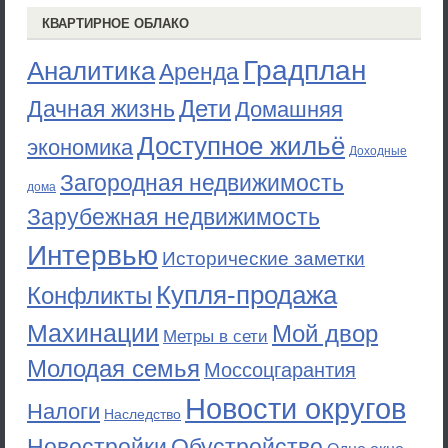
КВАРТИРНОЕ ОБЛАКО
Градплан
Аналитика
Аренда
Дети
Дачная жизнь
Домашняя
Доступное жильё
экономика
Доходные
Загородная недвижимость
дома
Зарубежная недвижимость
Интервью
Исторические заметки
Купля-продажа
Конфликты
Махинации
Мой двор
Метры в сети
Молодая семья
Моссоцгарантия
Новости округов
Налоги
Наследство
Новостройки
Обустройство