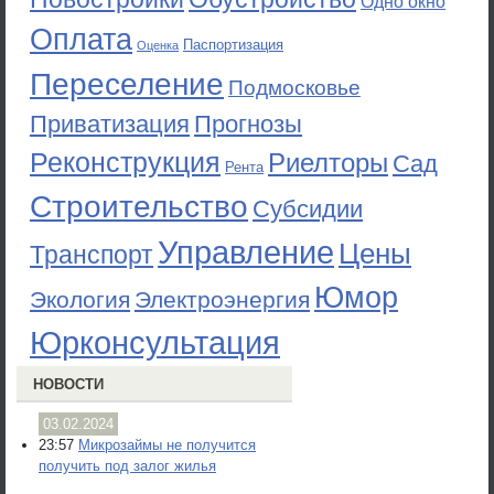
Одно окно
Оплата
Паспортизация
Оценка
Переселение
Подмосковье
Приватизация
Прогнозы
Реконструкция
Риелторы
Сад
Рента
Строительство
Субсидии
Управление
Цены
Транспорт
Юмор
Экология
Электроэнергия
Юрконсультация
НОВОСТИ
03.02.2024
23:57
Микрозаймы не получится
получить под залог жилья