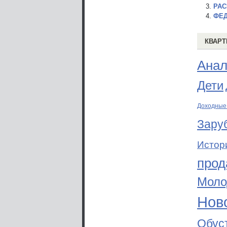
РАС
ФЕД
КВАРТ
Анал
Дети
Доходные
Зару
Истор
прод
Моло
Ново
Обус