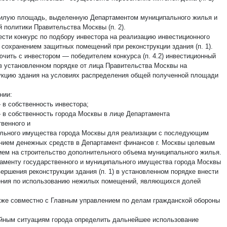
илую площадь, выделенную Департаментом муниципального жилья и
 политики Правительства Москвы (п. 2).
вести конкурс по подбору инвестора на реализацию инвестиционного
с сохранением защитных помещений при реконструкции здания (п. 1).
ючить с инвестором — победителем конкурса (п. 4.2) инвестиционный
 в установленном порядке от лица Правительства Москвы на
укцию здания на условиях распределения общей полученной площади
нии:
в собственность инвестора;
в собственность города Москвы в лице Департамента
твенного и
льного имущества города Москвы для реализации с последующим
нием денежных средств в Департамент финансов г. Москвы целевым
ием на строительство дополнительного объема муниципального жилья.
таменту государственного и муниципального имущества города Москвы
ершения реконструкции здания (п. 1) в установленном порядке внести
ния по использованию нежилых помещений, являющихся долей
.
также совместно с Главным управлением по делам гражданской обороны
йным ситуациям города определить дальнейшее использование