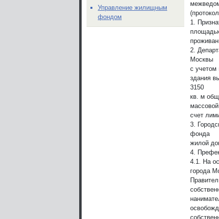
межведом
Управление жилищным
(протокол
фондом
1. Призна
площадью
проживан
2. Депар
Москвы
с учетом
здания в
3150
кв. м об
массовой 
счет лим
3. Город
фонда
жилой дом
4. Префе
4.1. На о
города М
Правител
собствен
нанимате
освобожд
собствен