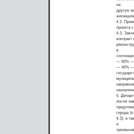
на
другую ж
жилищной
4.2. Про
проекта 
4.3. Закл
контракт
реконстр
в
соотноше
— 60% — 
— 40% — 
государс
муниципа
направле
назначен
5. Депар
после зав
предложе
города (п
4.3), а 
и
чрезвыча