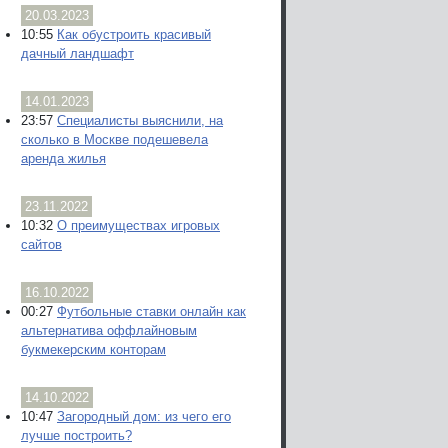
20.03.2023
10:55
Как обустроить красивый
дачный ландшафт
14.01.2023
23:57
Специалисты выяснили, на
сколько в Москве подешевела
аренда жилья
23.11.2022
10:32
О преимуществах игровых
сайтов
16.10.2022
00:27
Футбольные ставки онлайн как
альтернатива оффлайновым
букмекерским конторам
14.10.2022
10:47
Загородный дом: из чего его
лучше построить?