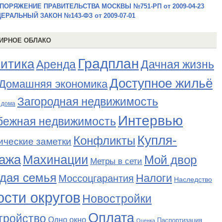
ПОРЯЖЕНИЕ ПРАВИТЕЛЬСТВА МОСКВЫ №751-РП от 2009-04-23
ЕРАЛЬНЫЙ ЗАКОН №143-ФЗ от 2009-07-01
ИРНОЕ ОБЛАКО
Градплан
итика
Аренда
Дачная жизнь
Доступное жильё
Домашняя экономика
Загородная недвижимость
 дома
Интервью
бежная недвижимость
Купля-
Конфликты
ические заметки
ажа
Махинации
Мой двор
Метры в сети
дая семья
Налоги
Моссоцгарантия
Наследство
сти округов
Новостройки
Оплата
тройство
Одно окно
Паспортизация
Оценка