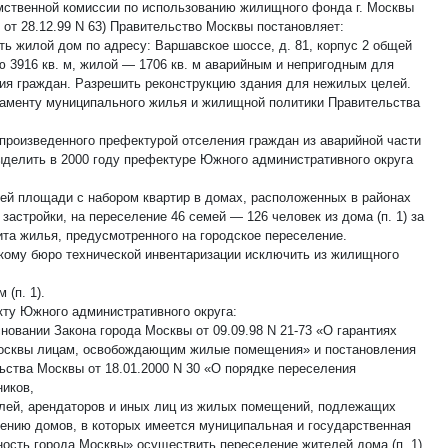
ственной комиссии по использованию жилищного фонда г. Москвы
 от 28.12.99 N 63) Правительство Москвы постановляет:
ть жилой дом по адресу: Варшавское шоссе, д. 81, корпус 2 общей
 3916 кв. м, жилой — 1706 кв. м аварийным и непригодным для
ия граждан. Разрешить реконструкцию здания для нежилых целей.
таменту муниципального жилья и жилищной политики Правительства
 произведенного префектурой отселения граждан из аварийной части
ыделить в 2000 году префектуре Южного административного округа
щей площади с набором квартир в домах, расположенных в районах
застройки, на переселение 46 семей — 126 человек из дома (п. 1) за
ита жилья, предусмотренного на городское переселение.
скому бюро технической инвентаризации исключить из жилищного
 (п. 1).
кту Южного административного округа:
сновании Закона города Москвы от 09.09.98 N 21-73 «О гарантиях
осквы лицам, освобождающим жилые помещения» и постановления
ьства Москвы от 18.01.2000 N 30 «О порядке переселения
ников,
лей, арендаторов и иных лиц из жилых помещений, подлежащих
ению домов, в которых имеется муниципальная и государственная
ность города Москвы» осуществить переселение жителей дома (п. 1)