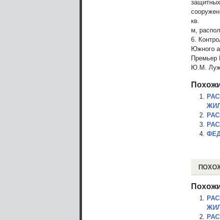
защитны
сооружен
кв.
м, распо
6. Контр
Южного а
Премьер 
Ю.М. Луж
Похожи
РАС
ЖИЛ
РАС
РАС
ФЕД
ПОХО
Похожи
РАС
ЖИЛ
РАС