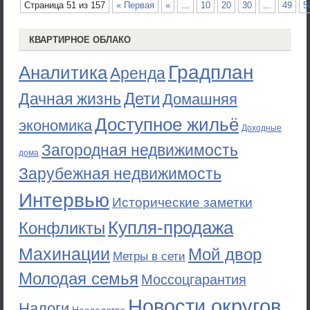
Страница 51 из 157
« Первая
«
...
10
20
30
...
49
5
КВАРТИРНОЕ ОБЛАКО
Градплан
Аналитика
Аренда
Дети
Дачная жизнь
Домашняя
Доступное жильё
экономика
Доходные
Загородная недвижимость
дома
Зарубежная недвижимость
Интервью
Исторические заметки
Купля-продажа
Конфликты
Махинации
Мой двор
Метры в сети
Молодая семья
Моссоцгарантия
Новости округов
Налоги