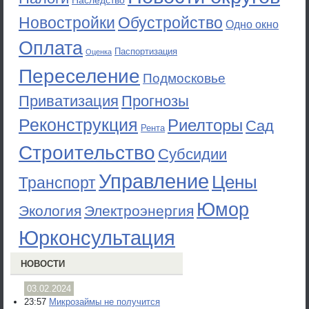
Наследство
Новостройки
Обустройство
Одно окно
Оплата
Паспортизация
Оценка
Переселение
Подмосковье
Приватизация
Прогнозы
Реконструкция
Риелторы
Сад
Рента
Строительство
Субсидии
Управление
Цены
Транспорт
Юмор
Экология
Электроэнергия
Юрконсультация
НОВОСТИ
03.02.2024
23:57
Микрозаймы не получится