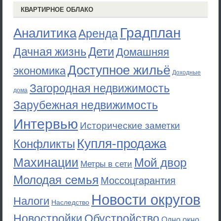
КВАРТИРНОЕ ОБЛАКО
Градплан
Аналитика
Аренда
Дети
Дачная жизнь
Домашняя
Доступное жильё
экономика
Доходные
Загородная недвижимость
дома
Зарубежная недвижимость
Интервью
Исторические заметки
Купля-продажа
Конфликты
Махинации
Мой двор
Метры в сети
Молодая семья
Моссоцгарантия
Новости округов
Налоги
Наследство
Новостройки
Обустройство
Одно окно