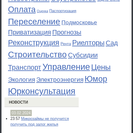
Оплата
Паспортизация
Оценка
Переселение
Подмосковье
Приватизация
Прогнозы
Реконструкция
Риелторы
Сад
Рента
Строительство
Субсидии
Управление
Цены
Транспорт
Юмор
Экология
Электроэнергия
Юрконсультация
НОВОСТИ
03.02.2024
23:57
Микрозаймы не получится
получить под залог жилья