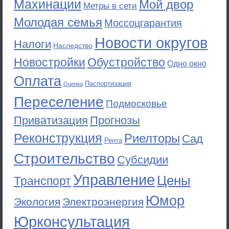
Махинации
Мой двор
Метры в сети
Молодая семья
Моссоцгарантия
Новости округов
Налоги
Наследство
Новостройки
Обустройство
Одно окно
Оплата
Паспортизация
Оценка
Переселение
Подмосковье
Приватизация
Прогнозы
Реконструкция
Риелторы
Сад
Рента
Строительство
Субсидии
Управление
Цены
Транспорт
Юмор
Экология
Электроэнергия
Юрконсультация