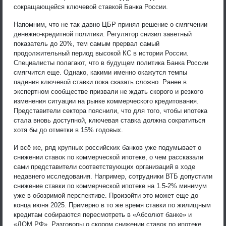
сокращающейся ключевой ставкой Банка России.
Напомним, что не так давно ЦБР принял решение о смягчении
денежно-кредитной политики. Регулятор снизил заветный
показатель до 20%, тем самым прервал самый
продолжительный период высокой КС в истории России.
Специалисты полагают, что в будущем политика Банка России
смягчится еще. Однако, какими именно окажутся темпы
падения ключевой ставки пока сказать сложно. Ранее в
экспертном сообществе призвали не ждать скорого и резкого
изменения ситуации на рынке коммерческого кредитования.
Представители сектора пояснили, что для того, чтобы ипотека
стала вновь доступной, ключевая ставка должна сократиться
хотя бы до отметки в 15% годовых.
И всё же, ряд крупных российских банков уже подумывает о
снижении ставок по коммерческой ипотеке, о чем рассказали
сами представители соответствующих организаций в ходе
недавнего исследования. Например, сотрудники ВТБ допустили
снижение ставки по коммерческой ипотеке на 1.5-2% минимум
уже в обозримой перспективе. Произойти это может еще до
конца июня 2025. Примерно в то же время ставки по жилищным
кредитам собираются пересмотреть в «Абсолют банке» и
«ДОМ.РФ». Разговоры о скором снижении ставок по ипотеке