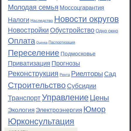
Молодая семья
Моссоцгарантия
Новости округов
Налоги
Наследство
Новостройки
Обустройство
Одно окно
Оплата
Паспортизация
Оценка
Переселение
Подмосковье
Приватизация
Прогнозы
Реконструкция
Риелторы
Сад
Рента
Строительство
Субсидии
Управление
Цены
Транспорт
Юмор
Экология
Электроэнергия
Юрконсультация