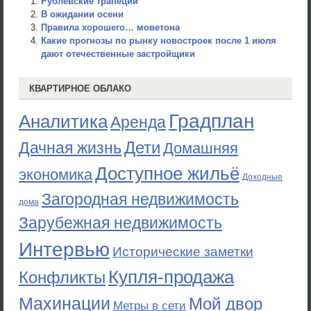
Рублевские трапеции
В ожидании осени
Правила хорошего… моветона
Какие прогнозы по рынку новостроек после 1 июля
дают отечественные застройщики
КВАРТИРНОЕ ОБЛАКО
Градплан
Аналитика
Аренда
Дети
Дачная жизнь
Домашняя
Доступное жильё
экономика
Доходные
Загородная недвижимость
дома
Зарубежная недвижимость
Интервью
Исторические заметки
Купля-продажа
Конфликты
Махинации
Мой двор
Метры в сети