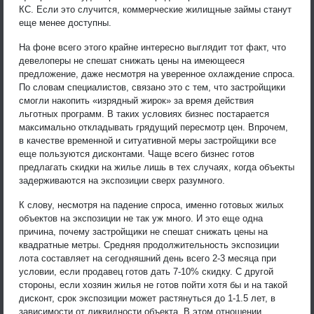
КС. Если это случится, коммерческие жилищные займы станут
еще менее доступны.
На фоне всего этого крайне интересно выглядит тот факт, что
девелоперы не спешат снижать цены на имеющееся
предложение, даже несмотря на уверенное охлаждение спроса.
По словам специалистов, связано это с тем, что застройщики
смогли накопить «изрядный жирок» за время действия
льготных программ. В таких условиях бизнес постарается
максимально откладывать грядущий пересмотр цен. Впрочем,
в качестве временной и ситуативной меры застройщики все
еще пользуются дисконтами. Чаще всего бизнес готов
предлагать скидки на жилье лишь в тех случаях, когда объекты
задерживаются на экспозиции сверх разумного.
К слову, несмотря на падение спроса, именно готовых жилых
объектов на экспозиции не так уж много. И это еще одна
причина, почему застройщики не спешат снижать цены на
квадратные метры. Средняя продолжительность экспозиции
лота составляет на сегодняшний день всего 2-3 месяца при
условии, если продавец готов дать 7-10% скидку. С другой
стороны, если хозяин жилья не готов пойти хотя бы и на такой
дисконт, срок экспозиции может растянуться до 1-1.5 лет, в
зависимости от ликвидности объекта. В этом отношении