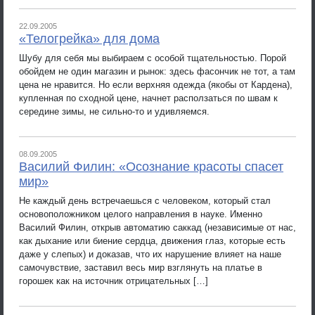
22.09.2005
«Телогрейка» для дома
Шубу для себя мы выбираем с особой тщательностью. Порой
обойдем не один магазин и рынок: здесь фасончик не тот, а там
цена не нравится. Но если верхняя одежда (якобы от Кардена),
купленная по сходной цене, начнет расползаться по швам к
середине зимы, не сильно-то и удивляемся.
08.09.2005
Василий Филин: «Осознание красоты спасет
мир»
Не каждый день встречаешься с человеком, который стал
основоположником целого направления в науке. Именно
Василий Филин, открыв автоматию саккад (независимые от нас,
как дыхание или биение сердца, движения глаз, которые есть
даже у слепых) и доказав, что их нарушение влияет на наше
самочувствие, заставил весь мир взглянуть на платье в
горошек как на источник отрицательных […]