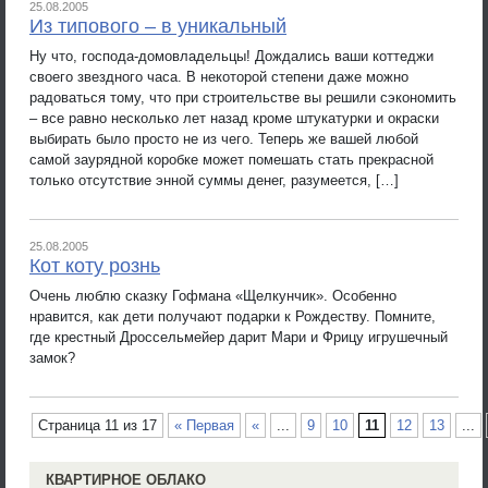
25.08.2005
Из типового – в уникальный
Ну что, господа-домовладельцы! Дождались ваши коттеджи
своего звездного часа. В некоторой степени даже можно
радоваться тому, что при строительстве вы решили сэкономить
– все равно несколько лет назад кроме штукатурки и окраски
выбирать было просто не из чего. Теперь же вашей любой
самой заурядной коробке может помешать стать прекрасной
только отсутствие энной суммы денег, разумеется, […]
25.08.2005
Кот коту рознь
Очень люблю сказку Гофмана «Щелкунчик». Особенно
нравится, как дети получают подарки к Рождеству. Помните,
где крестный Дроссельмейер дарит Мари и Фрицу игрушечный
замок?
Страница 11 из 17
« Первая
«
...
9
10
11
12
13
...
КВАРТИРНОЕ ОБЛАКО