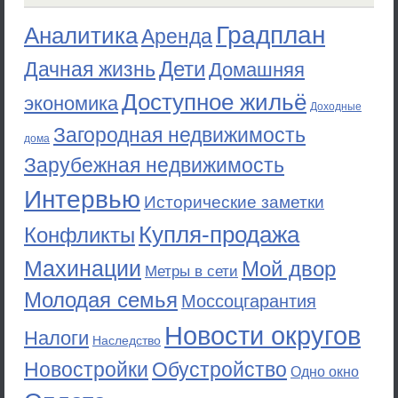
Градплан
Аналитика
Аренда
Дети
Дачная жизнь
Домашняя
Доступное жильё
экономика
Доходные
Загородная недвижимость
дома
Зарубежная недвижимость
Интервью
Исторические заметки
Купля-продажа
Конфликты
Махинации
Мой двор
Метры в сети
Молодая семья
Моссоцгарантия
Новости округов
Налоги
Наследство
Новостройки
Обустройство
Одно окно