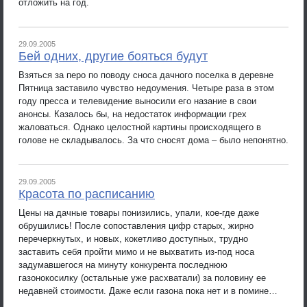
отложить на год.
29.09.2005
Бей одних, другие бояться будут
Взяться за перо по поводу сноса дачного поселка в деревне
Пятница заставило чувство недоумения. Четыре раза в этом
году пресса и телевидение выносили его назание в свои
анонсы. Казалось бы, на недостаток информации грех
жаловаться. Однако целостной картины происходящего в
голове не складывалось. За что сносят дома – было непонятно.
29.09.2005
Красота по расписанию
Цены на дачные товары понизились, упали, кое-где даже
обрушились! После сопоставления цифр старых, жирно
перечеркнутых, и новых, кокетливо доступных, трудно
заставить себя пройти мимо и не выхватить из-под носа
задумавшегося на минуту конкурента последнюю
газонокосилку (остальные уже расхватали) за половину ее
недавней стоимости. Даже если газона пока нет и в помине…