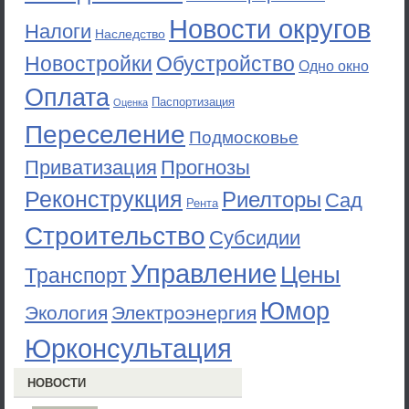
Новости округов
Налоги
Наследство
Новостройки
Обустройство
Одно окно
Оплата
Паспортизация
Оценка
Переселение
Подмосковье
Приватизация
Прогнозы
Реконструкция
Риелторы
Сад
Рента
Строительство
Субсидии
Управление
Цены
Транспорт
Юмор
Экология
Электроэнергия
Юрконсультация
НОВОСТИ