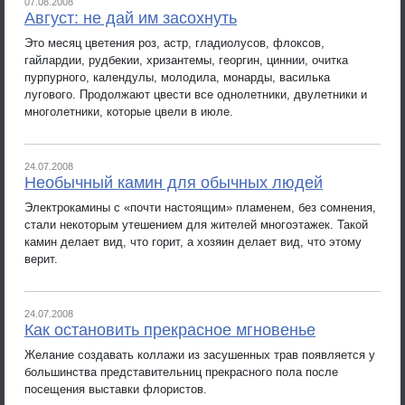
07.08.2008
Август: не дай им засохнуть
Это месяц цветения роз, астр, гладиолусов, флоксов,
гайлардии, рудбекии, хризантемы, георгин, циннии, очитка
пурпурного, календулы, молодила, монарды, василька
лугового. Продолжают цвести все однолетники, двулетники и
многолетники, которые цвели в июле.
24.07.2008
Необычный камин для обычных людей
Электрокамины с «почти настоящим» пламенем, без сомнения,
стали некоторым утешением для жителей многоэтажек. Такой
камин делает вид, что горит, а хозяин делает вид, что этому
верит.
24.07.2008
Как остановить прекрасное мгновенье
Желание создавать коллажи из засушенных трав появляется у
большинства представительниц прекрасного пола после
посещения выставки флористов.