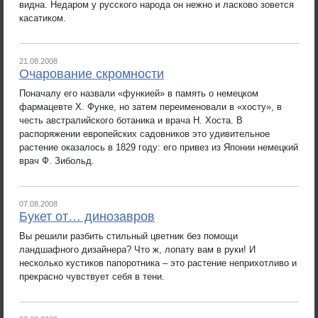
видна. Недаром у русского народа он нежно и ласково зовется
касатиком.
21.08.2008
Очарование скромности
Поначалу его назвали «функией» в память о немецком
фармацевте Х. Функе, но затем переименовали в «хосту», в
честь австралийского ботаника и врача Н. Хоста. В
распоряжении европейских садовников это удивительное
растение оказалось в 1829 году: его привез из Японии немецкий
врач Ф. Зибольд.
07.08.2008
Букет от… динозавров
Вы решили разбить стильный цветник без помощи
ландшафного дизайнера? Что ж, лопату вам в руки! И
несколько кустиков папоротника – это растение неприхотливо и
прекрасно чувствует себя в тени.