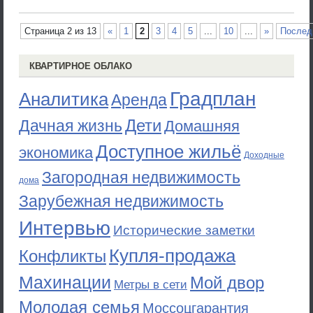
Страница 2 из 13
«
1
2
3
4
5
...
10
...
»
Послед
КВАРТИРНОЕ ОБЛАКО
Градплан
Аналитика
Аренда
Дети
Дачная жизнь
Домашняя
Доступное жильё
экономика
Доходные
Загородная недвижимость
дома
Зарубежная недвижимость
Интервью
Исторические заметки
Купля-продажа
Конфликты
Махинации
Мой двор
Метры в сети
Молодая семья
Моссоцгарантия