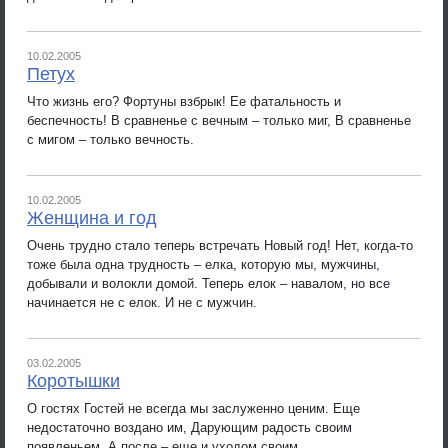
10.02.2005
Петух
Что жизнь его? Фортуны взбрык! Ее фатальность и
беспечность! В сравненье с вечным – только миг, В сравненье
с мигом – только вечность.
10.02.2005
Женщина и год
Очень трудно стало теперь встречать Новый год! Нет, когда-то
тоже была одна трудность – елка, которую мы, мужчины,
добывали и волокли домой. Теперь елок – навалом, но все
начинается не с елок. И не с мужчин.
03.02.2005
Коротышки
О гостях Гостей не всегда мы заслуженно ценим. Еще
недостаточно воздано им, Дарующим радость своим
появленьем, А после – еще и уходом своим.