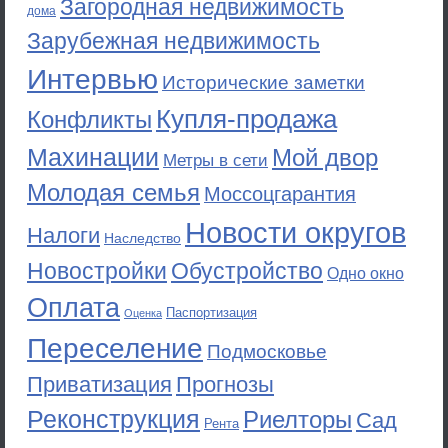
Загородная недвижимость
дома
Зарубежная недвижимость
Интервью
Исторические заметки
Купля-продажа
Конфликты
Махинации
Мой двор
Метры в сети
Молодая семья
Моссоцгарантия
Новости округов
Налоги
Наследство
Новостройки
Обустройство
Одно окно
Оплата
Паспортизация
Оценка
Переселение
Подмосковье
Приватизация
Прогнозы
Реконструкция
Риелторы
Сад
Рента