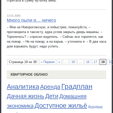
спрятала в сумку бутылку вина,
13.01.2005
Много пыли и… ничего
– Мне на Новорогожскую, и побыстрее, пожалуйста, –
проговорила я таксисту, едва успев закрыть дверь машины. –
Торопитесь? – спросил водитель. – Сейчас все торопятся, как
на пожар. – Не на пожар, а на взрыв, – уточнила я. – В два часа
дом взрывать будут, надо успеть.
Страница 18 из 38
« Первая
«
...
10
...
16
17
18
19
КВАРТИРНОЕ ОБЛАКО
Градплан
Аналитика
Аренда
Дети
Дачная жизнь
Домашняя
Доступное жильё
экономика
Доходные