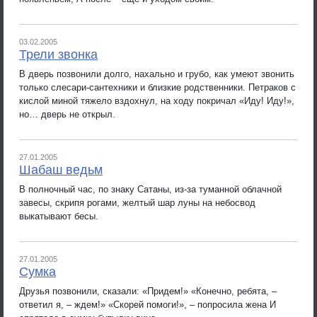
03.02.2005
Трели звонка
В дверь позвонили долго, нахально и грубо, как умеют звонить
только слесари-сантехники и близкие родственники. Петраков с
кислой миной тяжело вздохнул, на ходу покричал «Иду! Иду!»,
но… дверь не открыл.
27.01.2005
Шабаш ведьм
В полночный час, по знаку Сатаны, из-за туманной облачной
завесы, скрипя рогами, желтый шар луны на небосвод
выкатывают бесы.
27.01.2005
Сумка
Друзья позвонили, сказали: «Придем!» «Конечно, ребята, –
ответил я, – ждем!» «Скорей помоги!», – попросила жена И