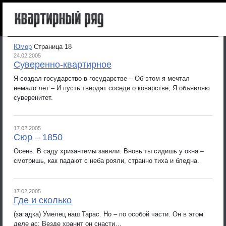
Юмор
Страница 18
24.02.2005
Суверенно-квартирное
Я создал государство в государстве – Об этом я мечтал
немало лет – И пусть твердят соседи о коварстве, Я объявляю
суверенитет.
17.02.2005
Сюр – 1850
Осень. В саду хризантемы завяли. Вновь ты сидишь у окна –
смотришь, как падают с неба рояли, странно тиха и бледна.
17.02.2005
Где и сколько
(загадка) Умелец наш Тарас. Но – по особой части. Он в этом
деле ас: Везде хранит он снасти…