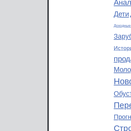
Анал
Дети
Доходные
Зару
Истор
прод
Моло
Ново
Обус
Пер
Прог
Стр