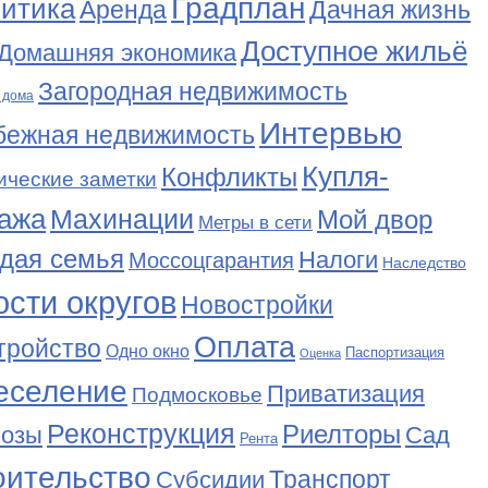
Градплан
итика
Аренда
Дачная жизнь
Доступное жильё
Домашняя экономика
Загородная недвижимость
 дома
Интервью
бежная недвижимость
Купля-
Конфликты
ические заметки
ажа
Махинации
Мой двор
Метры в сети
дая семья
Налоги
Моссоцгарантия
Наследство
сти округов
Новостройки
Оплата
тройство
Одно окно
Паспортизация
Оценка
еселение
Приватизация
Подмосковье
Реконструкция
Риелторы
Сад
нозы
Рента
оительство
Транспорт
Субсидии