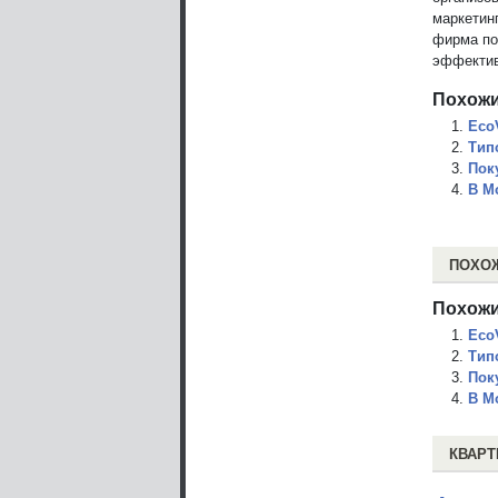
маркетин
фирма пот
эффектив
Похожи
Eco
Тип
Пок
В М
ПОХО
Похожи
Eco
Тип
Пок
В М
КВАРТ