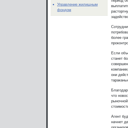
период о
Управление жилищным
выплатит
фондом
расторгн
задейств
Сотрудни
потребов
более гр
проконтр
Если объ
станет бо
совершен
компании
они дейст
тараканьи
Благодар
что ново
рыночной 
стоимост
Агент бу
начнет д
организо