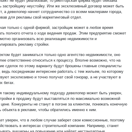
бъект не будет реализован, то риелторская фирма будет обязана
ь застройщику неустойку. Или же эксклюзивный договор может быть
ут, а девелопер начнет сотрудничество со всеми маклерами города,
овав для рекламы свой маркетинговый отдел.
чая только с одной фирмой, застройщик может в любое время
ать полного отчета о ходе ведения продаж. Этим предприятие сможет
амотно организовать всю реализацию недвижимости и
олировать рекламу стройки.
ектом будет заниматься только одно агентство недвижимости, оно
лее ответственно относиться к процессу. Вполне возможно, что на
ие сделок по этому варианту будут брошены главные специалисты
, ведь посредникам интереснее работать с тем жильем, по которому
вуют эксклюзивно и точно получат свой гонорар, а не участвуют в
х бегах.
я такому индивидуальному подходу девелопер может быть уверен,
стройки в продажу будут выставляться по максимально возможной
цене. Конкуренты не станут в погоне за клиентом, понижать конечную
ь объекта в рекламе, чтобы обратились именно к ним.
дет уверен, что в любом случае заберет свои комиссионные, поэтому
ействовать в интересах строительной компании. Например, станет
вывать аукционы на повышение или найдет нестандартные