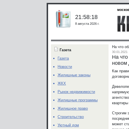
москов
21:58:18
8 августа 2026 г.
На что об
Газета
30.01.2021
На что
Газета
новом
Новости
Как прав
Жилищные законы
договорн
ЖКХ
Девелопе
Рынок недвижимости
напрямую
агентств
Жилищные программы
квартиры
Жилищное право
Строгим 
Строительство
посредни
может ст
Уютный дом