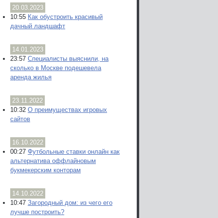
20.03.2023
10:55
Как обустроить красивый
дачный ландшафт
14.01.2023
23:57
Специалисты выяснили, на
сколько в Москве подешевела
аренда жилья
23.11.2022
10:32
О преимуществах игровых
сайтов
16.10.2022
00:27
Футбольные ставки онлайн как
альтернатива оффлайновым
букмекерским конторам
14.10.2022
10:47
Загородный дом: из чего его
лучше построить?