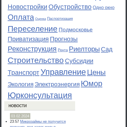
Новостройки
Обустройство
Одно окно
Оплата
Паспортизация
Оценка
Переселение
Подмосковье
Приватизация
Прогнозы
Реконструкция
Риелторы
Сад
Рента
Строительство
Субсидии
Управление
Цены
Транспорт
Юмор
Экология
Электроэнергия
Юрконсультация
НОВОСТИ
03.02.2024
23:57
Микрозаймы не получится
получить под залог жилья