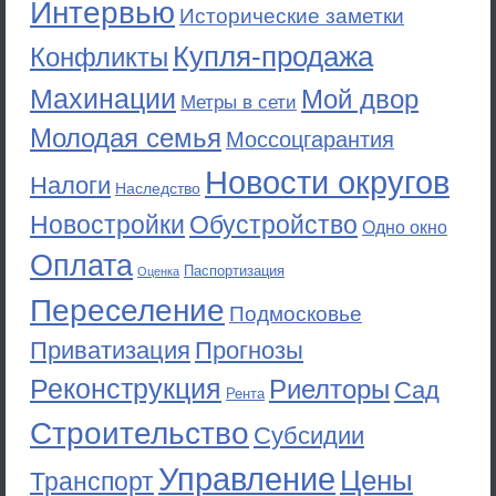
Интервью
Исторические заметки
Купля-продажа
Конфликты
Махинации
Мой двор
Метры в сети
Молодая семья
Моссоцгарантия
Новости округов
Налоги
Наследство
Новостройки
Обустройство
Одно окно
Оплата
Паспортизация
Оценка
Переселение
Подмосковье
Приватизация
Прогнозы
Реконструкция
Риелторы
Сад
Рента
Строительство
Субсидии
Управление
Цены
Транспорт