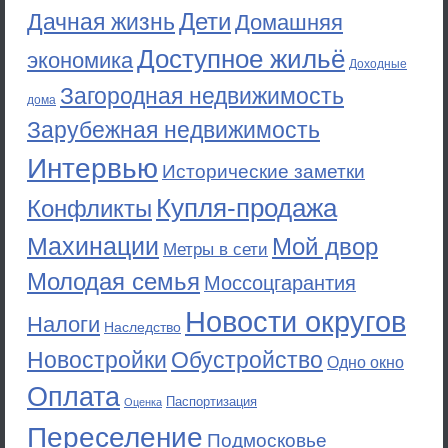
Дети
Дачная жизнь
Домашняя
Доступное жильё
экономика
Доходные
Загородная недвижимость
дома
Зарубежная недвижимость
Интервью
Исторические заметки
Купля-продажа
Конфликты
Махинации
Мой двор
Метры в сети
Молодая семья
Моссоцгарантия
Новости округов
Налоги
Наследство
Новостройки
Обустройство
Одно окно
Оплата
Паспортизация
Оценка
Переселение
Подмосковье