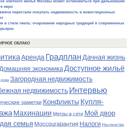
ок элитного жилья Москвы может остановиться при дальнейшем
те евро
квичи перестали покупать недвижимость в инвестиционных
ях
ня в стиле гжель: очарование народных традиций в современных
ерьерах
ИРНОЕ ОБЛАКО
Градплан
итика
Аренда
Дачная жизнь
Доступное жильё
Домашняя экономика
Загородная недвижимость
 дома
Интервью
бежная недвижимость
Купля-
Конфликты
ические заметки
ажа
Махинации
Мой двор
Метры в сети
дая семья
Налоги
Моссоцгарантия
Наследство