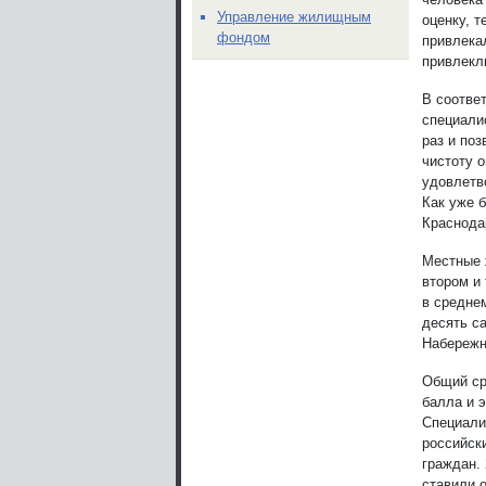
Управление жилищным
оценку, т
фондом
привлека
привлекл
В соотве
специали
раз и поз
чистоту 
удовлетв
Как уже б
Краснода
Местные 
втором и
в средне
десять с
Набережн
Общий ср
балла и э
Специали
российск
граждан. 
ставили о