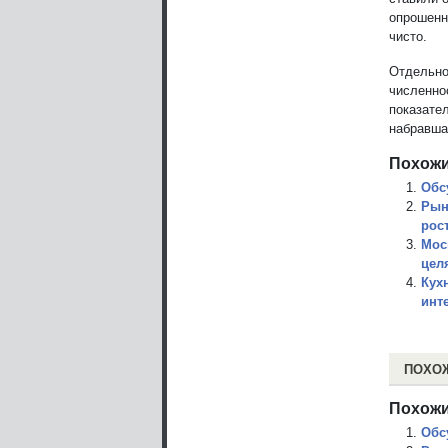
опрошенны
чисто.
Отдельно
численно
показате
набравшая
Похожи
Обс
Рын
рос
Мос
цел
Кух
инт
ПОХО
Похожи
Обс