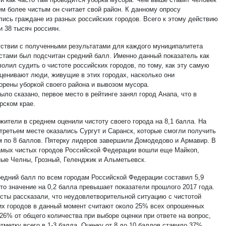
ем более чистым он считает свой район. К данному опросу
лись граждане из разных российских городов. Всего к этому действию
и 38 тысяч россиян.
тствии с полученными результатами для каждого муниципалитета
стами был подсчитан средний балл. Именно данный показатель как
волил судить о чистоте российских городов, по тому, как эту самую
оценивают люди, живущие в этих городах, насколько они
орены уборкой своего района и вывозом мусора.
ыло сказано, первое место в рейтинге занял город Анапа, что в
рском крае.
жители в среднем оценили чистоту своего города на 8,1 балла. На
 третьем месте оказались Сургут и Саранск, которые смогли получить
м по 8 баллов. Пятерку лидеров завершили Домодедово и Армавир. В
амых чистых городов Российской Федерации вошли еще Майкоп,
ые Челны, Грозный, Геленджик и Альметьевск.
едний балл по всем городам Российской Федерации составил 5,9
то значение на 0,2 балла превышает показатели прошлого 2017 года.
сты рассказали, что неудовлетворительной ситуацию с чистотой
их городов в данный момент считают около 25% всех опрошенных
26% от общего количества при выборе оценки при ответе на вопрос,
тметку всего в 1-3 балла. Оценку от 8 до 10 баллов ставило 37%