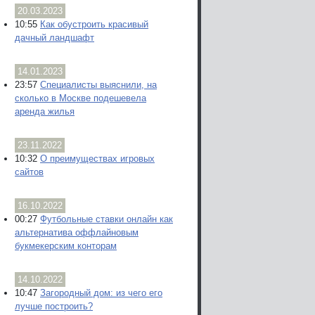
20.03.2023
10:55
Как обустроить красивый
дачный ландшафт
14.01.2023
23:57
Специалисты выяснили, на
сколько в Москве подешевела
аренда жилья
23.11.2022
10:32
О преимуществах игровых
сайтов
16.10.2022
00:27
Футбольные ставки онлайн как
альтернатива оффлайновым
букмекерским конторам
14.10.2022
10:47
Загородный дом: из чего его
лучше построить?