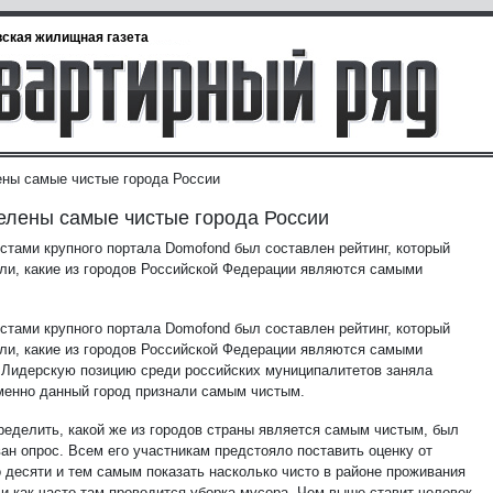
ская жилищная газета
ны самые чистые города России
лены самые чистые города России
стами крупного портала Domofond был составлен рейтинг, который
ли, какие из городов Российской Федерации являются самыми
стами крупного портала Domofond был составлен рейтинг, который
ли, какие из городов Российской Федерации являются самыми
 Лидерскую позицию среди российских муниципалитетов заняла
менно данный город признали самым чистым.
ределить, какой же из городов страны является самым чистым, был
ан опрос. Всем его участникам предстояло поставить оценку от
о десяти и тем самым показать насколько чисто в районе проживания
 и как часто там проводится уборка мусора. Чем выше ставит человек