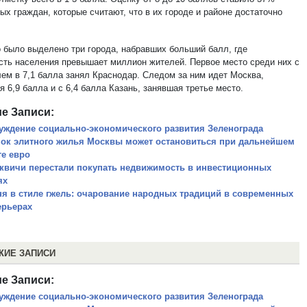
х граждан, которые считают, что в их городе и районе достаточно
 было выделено три города, набравших больший балл, где
сть населения превышает миллион жителей. Первое место среди них с
лем в 7,1 балла занял Краснодар. Следом за ним идет Москва,
 6,9 балла и с 6,4 балла Казань, занявшая третье место.
е Записи:
уждение социально-экономического развития Зеленограда
ок элитного жилья Москвы может остановиться при дальнейшем
те евро
квичи перестали покупать недвижимость в инвестиционных
ях
ня в стиле гжель: очарование народных традиций в современных
ерьерах
ЖИЕ ЗАПИСИ
е Записи:
уждение социально-экономического развития Зеленограда