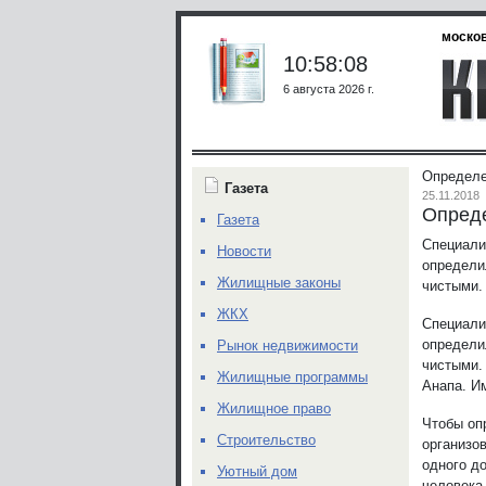
москов
10:58:08
6 августа 2026 г.
Определе
Газета
25.11.2018
Опреде
Газета
Специали
Новости
определи
Жилищные законы
чистыми.
ЖКХ
Специали
определи
Рынок недвижимости
чистыми.
Жилищные программы
Анапа. И
Жилищное право
Чтобы оп
Строительство
организов
одного д
Уютный дом
человека