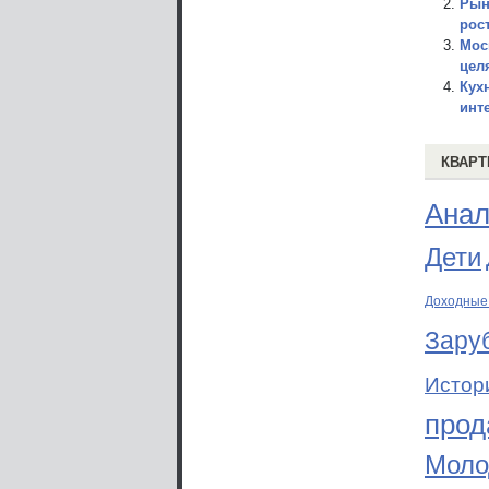
Рын
рос
Мос
цел
Кух
инт
КВАРТ
Анал
Дети
Доходные
Зару
Истор
прод
Моло