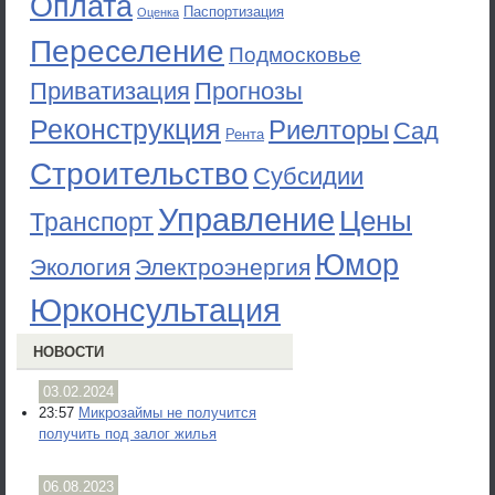
Оплата
Паспортизация
Оценка
Переселение
Подмосковье
Приватизация
Прогнозы
Реконструкция
Риелторы
Сад
Рента
Строительство
Субсидии
Управление
Цены
Транспорт
Юмор
Экология
Электроэнергия
Юрконсультация
НОВОСТИ
03.02.2024
23:57
Микрозаймы не получится
получить под залог жилья
06.08.2023