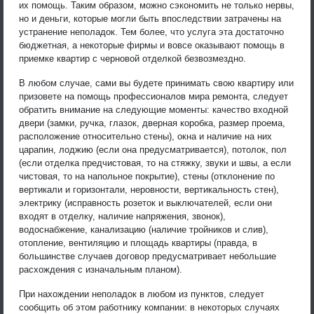
их помощь. Таким образом, можно сэкономить не только нервы,
но и деньги, которые могли быть впоследствии затрачены на
устранение неполадок. Тем более, что услуга эта достаточно
бюджетная, а некоторые фирмы и вовсе оказывают помощь в
приемке квартир с черновой отделкой безвозмездно.
В любом случае, сами вы будете принимать свою квартиру или
призовете на помощь профессионалов мира ремонта, следует
обратить внимание на следующие моменты: качество входной
двери (замки, ручка, глазок, дверная коробка, размер проема,
расположение относительно стены), окна и наличие на них
царапин, лоджию (если она предусматривается), потолок, пол
(если отделка предчистовая, то на стяжку, звуки и швы, а если
чистовая, то на напольное покрытие), стены (отклонение по
вертикали и горизонтали, неровности, вертикальность стен),
электрику (исправность розеток и выключателей, если они
входят в отделку, наличие напряжения, звонок),
водоснабжение, канализацию (наличие тройников и слив),
отопление, вентиляцию и площадь квартиры (правда, в
большинстве случаев договор предусматривает небольшие
расхождения с изначальным планом).
При нахождении неполадок в любом из пунктов, следует
сообщить об этом работнику компании: в некоторых случаях