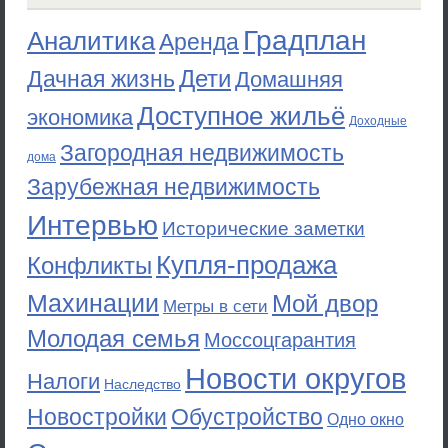
Градплан
Аналитика
Аренда
Дети
Дачная жизнь
Домашняя
Доступное жильё
экономика
Доходные
Загородная недвижимость
дома
Зарубежная недвижимость
Интервью
Исторические заметки
Купля-продажа
Конфликты
Махинации
Мой двор
Метры в сети
Молодая семья
Моссоцгарантия
Новости округов
Налоги
Наследство
Новостройки
Обустройство
Одно окно