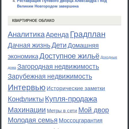
Реставрация Путевого дворца Александра I под
Великим Новгородом завершена
КВАРТИРНОЕ ОБЛАКО
Градплан
Аналитика
Аренда
Дети
Дачная жизнь
Домашняя
Доступное жильё
экономика
Доходные
Загородная недвижимость
дома
Зарубежная недвижимость
Интервью
Исторические заметки
Купля-продажа
Конфликты
Махинации
Мой двор
Метры в сети
Молодая семья
Моссоцгарантия