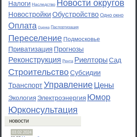
Новости округов
Налоги
Наследство
Новостройки
Обустройство
Одно окно
Оплата
Паспортизация
Оценка
Переселение
Подмосковье
Приватизация
Прогнозы
Реконструкция
Риелторы
Сад
Рента
Строительство
Субсидии
Управление
Цены
Транспорт
Юмор
Экология
Электроэнергия
Юрконсультация
НОВОСТИ
03.02.2024