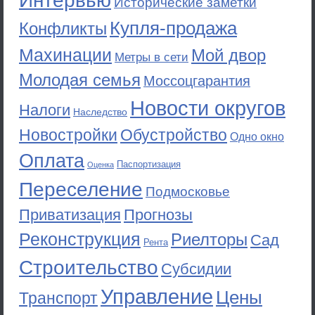
Интервью
Исторические заметки
Купля-продажа
Конфликты
Махинации
Мой двор
Метры в сети
Молодая семья
Моссоцгарантия
Новости округов
Налоги
Наследство
Новостройки
Обустройство
Одно окно
Оплата
Паспортизация
Оценка
Переселение
Подмосковье
Приватизация
Прогнозы
Реконструкция
Риелторы
Сад
Рента
Строительство
Субсидии
Управление
Цены
Транспорт