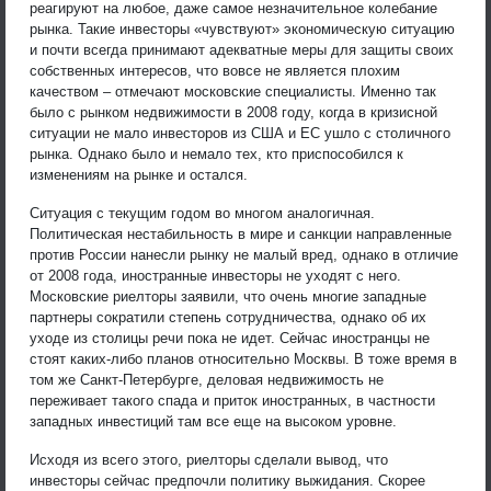
реагируют на любое, даже самое незначительное колебание
рынка. Такие инвесторы «чувствуют» экономическую ситуацию
и почти всегда принимают адекватные меры для защиты своих
собственных интересов, что вовсе не является плохим
качеством – отмечают московские специалисты. Именно так
было с рынком недвижимости в 2008 году, когда в кризисной
ситуации не мало инвесторов из США и ЕС ушло с столичного
рынка. Однако было и немало тех, кто приспособился к
изменениям на рынке и остался.
Ситуация с текущим годом во многом аналогичная.
Политическая нестабильность в мире и санкции направленные
против России нанесли рынку не малый вред, однако в отличие
от 2008 года, иностранные инвесторы не уходят с него.
Московские риелторы заявили, что очень многие западные
партнеры сократили степень сотрудничества, однако об их
уходе из столицы речи пока не идет. Сейчас иностранцы не
стоят каких-либо планов относительно Москвы. В тоже время в
том же Санкт-Петербурге, деловая недвижимость не
переживает такого спада и приток иностранных, в частности
западных инвестиций там все еще на высоком уровне.
Исходя из всего этого, риелторы сделали вывод, что
инвесторы сейчас предпочли политику выжидания. Скорее