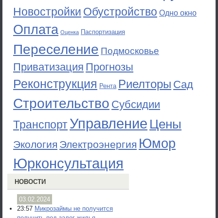
Новостройки
Обустройство
Одно окно
Оплата
Паспортизация
Оценка
Переселение
Подмосковье
Приватизация
Прогнозы
Реконструкция
Риелторы
Сад
Рента
Строительство
Субсидии
Управление
Цены
Транспорт
Юмор
Экология
Электроэнергия
Юрконсультация
НОВОСТИ
03.02.2024
23:57
Микрозаймы не получится
получить под залог жилья