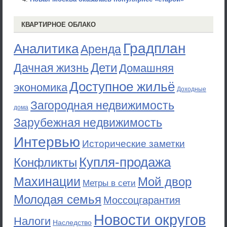
КВАРТИРНОЕ ОБЛАКО
Градплан
Аналитика
Аренда
Дети
Дачная жизнь
Домашняя
Доступное жильё
экономика
Доходные
Загородная недвижимость
дома
Зарубежная недвижимость
Интервью
Исторические заметки
Купля-продажа
Конфликты
Махинации
Мой двор
Метры в сети
Молодая семья
Моссоцгарантия
Новости округов
Налоги
Наследство