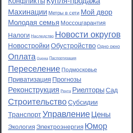
Купля-продажа
Конфликты
Махинации
Мой двор
Метры в сети
Молодая семья
Моссоцгарантия
Новости округов
Налоги
Наследство
Новостройки
Обустройство
Одно окно
Оплата
Паспортизация
Оценка
Переселение
Подмосковье
Приватизация
Прогнозы
Реконструкция
Риелторы
Сад
Рента
Строительство
Субсидии
Управление
Цены
Транспорт
Юмор
Экология
Электроэнергия