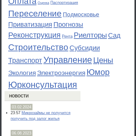
Оплата
Паспортизация
Оценка
Переселение
Подмосковье
Приватизация
Прогнозы
Реконструкция
Риелторы
Сад
Рента
Строительство
Субсидии
Управление
Цены
Транспорт
Юмор
Экология
Электроэнергия
Юрконсультация
НОВОСТИ
03.02.2024
23:57
Микрозаймы не получится
получить под залог жилья
06.08.2023