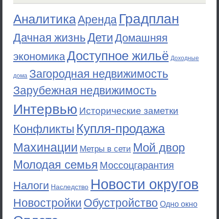
Градплан
Аналитика
Аренда
Дети
Дачная жизнь
Домашняя
Доступное жильё
экономика
Доходные
Загородная недвижимость
дома
Зарубежная недвижимость
Интервью
Исторические заметки
Купля-продажа
Конфликты
Махинации
Мой двор
Метры в сети
Молодая семья
Моссоцгарантия
Новости округов
Налоги
Наследство
Новостройки
Обустройство
Одно окно