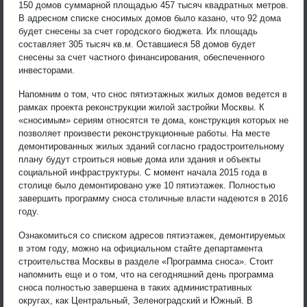
150 домов суммарной площадью 457 тысяч квадратных метров.
В адресном списке сносимых домов было казано, что 92 дома
будет снесены за счет городского бюджета. Их площадь
составляет 305 тысяч кв.м. Оставшиеся 58 домов будет
снесены за счет частного финансирования, обеспеченного
инвесторами.
Напомним о том, что снос пятиэтажных жилых домов ведется в
рамках проекта реконструкции жилой застройки Москвы. К
«сносимым» сериям относятся те дома, конструкция которых не
позволяет произвести реконструкционные работы. На месте
демонтированных жилых зданий согласно градостроительному
плану будут строиться новые дома или здания и объекты
социальной инфраструктуры. С момент начала 2015 года в
столице было демонтировано уже 10 пятиэтажек. Полностью
завершить программу сноса столичные власти надеются в 2016
году.
Ознакомиться со списком адресов пятиэтажек, демонтируемых
в этом году, можно на официальном стайте департамента
строительства Москвы в разделе «Программа сноса». Стоит
напомнить еще и о том, что на сегодняшний день программа
сноса полностью завершена в таких административных
округах, как Центральный, Зеленоградский и Южный. В