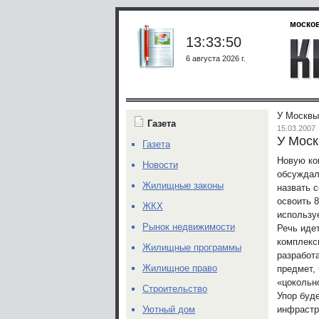
москов
13:33:50
6 августа 2026 г.
У Москвы
Газета
15.03.2007
У Моск
Газета
Новую ко
Новости
обсуждал
Жилищные законы
назвать 
освоить 
ЖКХ
использу
Рынок недвижимости
Речь иде
комплекс
Жилищные программы
разработ
Жилищное право
предмет, 
«цокольн
Строительство
Упор буд
инфрастр
Уютный дом