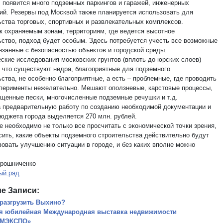
, появится много подземных паркингов и гаражей, инженерных
ий. Резервы под Москвой также планируется использовать для
ьства торговых, спортивных и развлекательных комплексов.
 к охраняемым зонам, территориям, где ведется высотное
ьство, подход будет особым. Здесь потребуется учесть все возможные
вязанные с безопасностью объектов и городской среды.
еские исследования московских грунтов (вплоть до юрских слоев)
, что существуют недра, благоприятные для подземного
ства, не особенно благоприятные, а есть – проблемные, где проводить
сперименты нежелательно. Мешают оползневые, карстовые процессы,
щенные пески, многочисленные подземные речушки и т.д.
а предварительную работу по созданию необходимой документации и
бюджета города выделяется 270 млн. рублей.
е необходимо не только все просчитать с экономической точки зрения,
есить, какие объекты подземного строительства действительно будут
вовать улучшению ситуации в городе, и без каких вполне можно
рошниченко
ый ряд
е Записи:
 разгрузить Выхино?
ая юбилейная Международная выставка недвижимости
МЭКСПО»