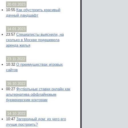
20.03.2023
10:55
Как обустроить красивый
дачный ландшафт
14.01.2023
23:57
Специалисты выяснили, на
сколько в Москве подешевела
аренда жилья
23.11.2022
10:32
О преимуществах игровых
сайтов
16.10.2022
00:27
Футбольные ставки онлайн как
альтернатива оффлайновым
букмекерским конторам
14.10.2022
10:47
Загородный дом: из чего его
лучше построить?