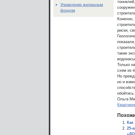
тоннелей
Управление жилищным
сооружен
фондом
строител
Конечно,
строител
риски, с
Геологич
показали
строитель
такие эк
водонасы
Только н
схем из 
Но прежд
но и взв
способст
обойтись.
Ольга Ми
Квартирн
Похожи
Как
25-
«ДО