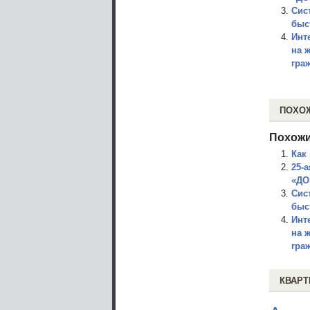
Сис
быс
Инт
на 
гра
ПОХО
Похожи
Как
25-
«ДО
Сис
быс
Инт
на 
гра
КВАРТ