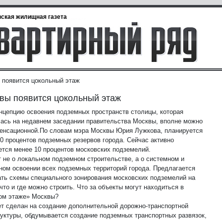
ская жилищная газета
 появится цокольный этаж
вы появится цокольный этаж
нцепцию освоения подземных пространств столицы, которая
ась на недавнем заседании правительства Москвы, вполне можно
сенсационной.
По словам мэра Москвы Юрия Лужкова, планируется
80 процентов подземных резервов города. Сейчас активно
ется менее 10 процентов московских подземелий.
т не о локальном подземном строительстве, а о системном и
ном освоении всех подземных территорий города. Предлагается
ать схемы специального зонирования московских подземелий на
что и где можно строить. Что за объекты могут находиться в
ом этаже» Москвы?
ет сделан на создание дополнительной дорожно-транспортной
уктуры, обдумывается создание подземных транспортных развязок,