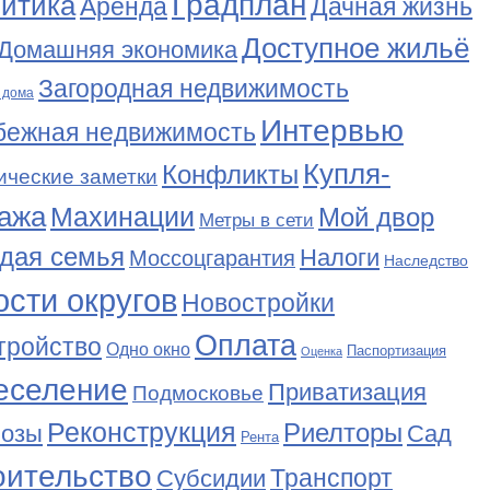
Градплан
итика
Аренда
Дачная жизнь
Доступное жильё
Домашняя экономика
Загородная недвижимость
 дома
Интервью
бежная недвижимость
Купля-
Конфликты
ические заметки
ажа
Махинации
Мой двор
Метры в сети
дая семья
Налоги
Моссоцгарантия
Наследство
сти округов
Новостройки
Оплата
тройство
Одно окно
Паспортизация
Оценка
еселение
Приватизация
Подмосковье
Реконструкция
Риелторы
Сад
нозы
Рента
оительство
Транспорт
Субсидии