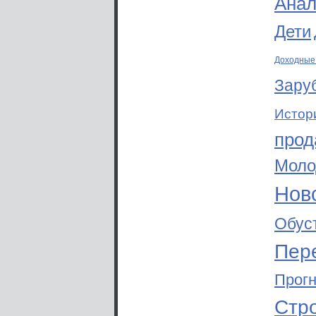
Анал
Дети
Доходные
Зару
Истор
прод
Моло
Ново
Обус
Пер
Прог
Стр