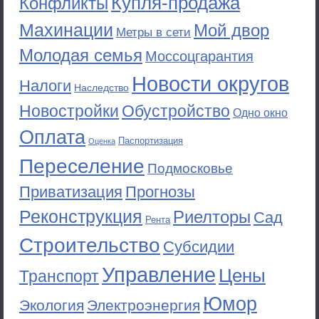
Купля-продажа
Конфликты
Махинации
Мой двор
Метры в сети
Молодая семья
Моссоцгарантия
Новости округов
Налоги
Наследство
Новостройки
Обустройство
Одно окно
Оплата
Паспортизация
Оценка
Переселение
Подмосковье
Приватизация
Прогнозы
Реконструкция
Риелторы
Сад
Рента
Строительство
Субсидии
Управление
Цены
Транспорт
Юмор
Экология
Электроэнергия