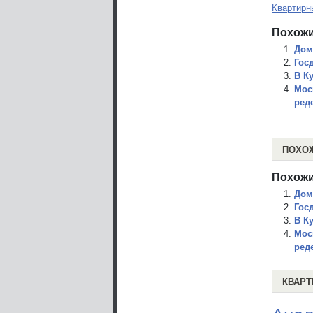
Квартирн
Похожи
Дом
Гос
В К
Мос
ред
ПОХО
Похожи
Дом
Гос
В К
Мос
ред
КВАРТ