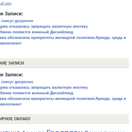
ый ряд
е Записи:
 снесут досрочно
дума отказалась запрещать валютную ипотеку
убинке появится военный Диснейленд
ква обозначила приоритеты жилищной политики:Аренда, среда и
евелопмент
ЖИЕ ЗАПИСИ
е Записи:
 снесут досрочно
дума отказалась запрещать валютную ипотеку
убинке появится военный Диснейленд
ква обозначила приоритеты жилищной политики:Аренда, среда и
евелопмент
ИРНОЕ ОБЛАКО