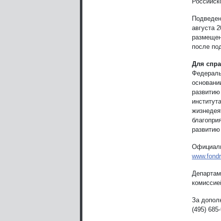
Российск
Подведен
августа 
размещен
после по
Для спра
Федераль
основани
развитию
институт
жизнедея
благопри
развитию
Официаль
www.fondr
Департам
комиссией
За допол
(495) 685