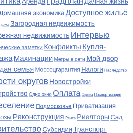
Градплан
итика
Аренда
Дачная жизнь
Доступное жильё
Домашняя экономика
Загородная недвижимость
 дома
Интервью
бежная недвижимость
Купля-
Конфликты
ические заметки
ажа
Махинации
Мой двор
Метры в сети
дая семья
Налоги
Моссоцгарантия
Наследство
сти округов
Новостройки
Оплата
тройство
Одно окно
Паспортизация
Оценка
еселение
Приватизация
Подмосковье
Реконструкция
Риелторы
Сад
нозы
Рента
оительство
Транспорт
Субсидии