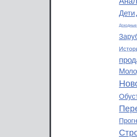
Анал
Дети
Доходные
Зару
Истор
прод
Моло
Ново
Обус
Пер
Прог
Стр