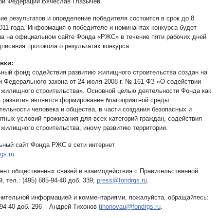
ой Федерации Вячеслав Глазычев.
ие результатов и определение победителя состоится в срок до 8
2011 года. Информация о победителе и номинантах конкурса будет
а на официальном сайте Фонда «РЖС» в течение пяти рабочих дней
дписания протокола о результатах конкурса.
вки:
ный фонд содействия развитию жилищного строительства создан на
и Федерального закона от 24 июля 2008 г. № 161-ФЗ «О содействии
 жилищного строительства». Основной целью деятельности Фонда как
а развития является формирование благоприятной среды
тельности человека и общества, в части создания безопасных и
ятных условий проживания для всех категорий граждан, содействия
 жилищного строительства, иному развитию территории.
ный сайт Фонда РЖС в сети интернет
gs.ru
.
ент общественных связей и взаимодействия с Правительственной
, тел.: (495) 685-94-40 доб. 339;
press@fondrgs.ru
.
нительной информацией и комментариями, пожалуйста, обращайтесь:
-94-40 доб. 296 – Андрей Тихонов
tihonovau@fondrgs.ru
.