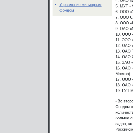
4. ОАО «И
Управление жилищным
5. МУП «М
фондом
6. ООО «
7. ООО С
8. ООО «
9. ОАО «М
10. ООО 
11. ООО «
12. ОАО 
13. ОАО 
14. ОАО 
15. ЗАО 
16. ОАО 
Москва)
17. ООО 
18. ОАО «
19. ГУП 
«Во втор
Фондом «
количест
больше с
задач, к
Российск