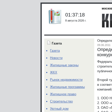
москов
01:37:18
8 августа 2026 г.
Определе
Газета
09.06.2011
Опреде
Газета
конку
Новости
Федераль
Жилищные законы
строител
публично
ЖКХ
Рынок недвижимости
Второй т
в соотве
Жилищные программы
компаний
Жилищное право
1. ООО Н
Строительство
2. ООО «А
3. ОАО «
Уютный дом