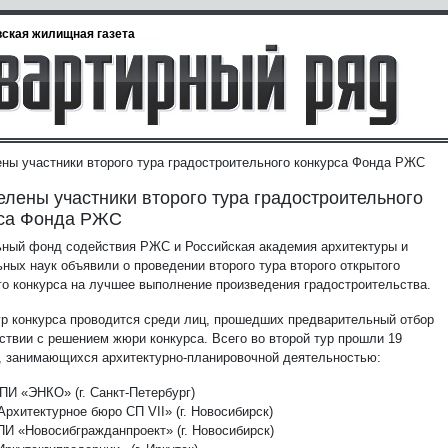
ская жилищная газета
ны участники второго тура градостроительного конкурса Фонда РЖС
лены участники второго тура градостроительного
рса Фонда РЖС
ный фонд содействия РЖС и Российская академия архитектуры и
ьных наук объявили о проведении второго тура второго открытого
го конкурса на лучшее выполнение произведения градостроительства.
ур конкурса проводится среди лиц, прошедших предварительный отбор
тствии с решением жюри конкурса. Всего во второй тур прошли 19
, занимающихся архитектурно-планировочной деятельностью:
ПИ «ЭНКО» (г. Санкт-Петербург)
рхитектурное бюро СП VII» (г. Новосибирск)
ПИ «Новосибгражданпроект» (г. Новосибирск)