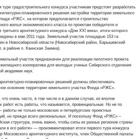
м туре градостроительного конкурса участникам предстоит разработать
рхитектурно-планировочного решения застройки территории земельного
Фонда «РЖС», на котором предполагается строительство
ного жилья экономического класса по проектам победителя и
 третьего архитектурного конкурса «Дом XXI века», итоги которого
ведены в мае 2011 года. Земельный участок площадью 153 га
ен в Новосибирской области (Новосибирский район, Барышевский
, в районе п. Каинская Заимка).
емельный участок предназначен для реализации пилотного проекта
 жилищного кооператива для молодых ученых Сибирского отделения
ой академии наук.
архитектурно-планировочных решений должны обеспечивать
ное освоение территории земельного участка Фонда «РЖС».
 что очень часто, в том числе и в данном случае, из вполне
 работ есть работы, что называется, провинциальные. Но не по
– работы не только московских и петербургских проектных
ций, но прежде всего региональных. И поскольку Фонд «РЖС» –
йская структура, очень важно, чтобы силы из разных регионов страны
али в его работе» — прокомментировал итоги первого тура конкурса
р Московского архитектурного института, член Общественной палаты