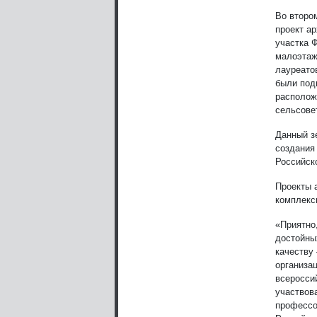
Во второ
проект а
участка 
малоэтаж
лауреатов
были под
располож
сельсовет
Данный з
создания
Российск
Проекты 
комплекс
«Приятно,
достойных
качеству 
организа
всеросси
участвов
профессо