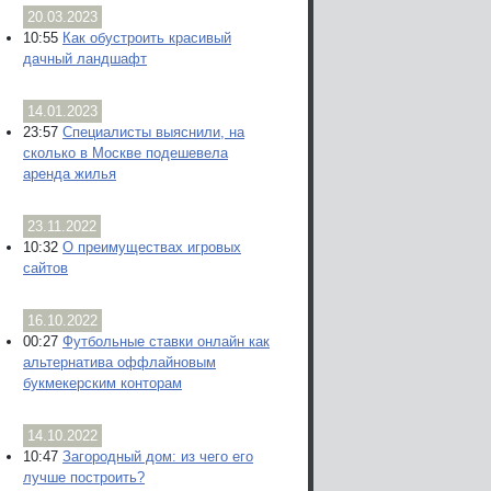
20.03.2023
10:55
Как обустроить красивый
дачный ландшафт
14.01.2023
23:57
Специалисты выяснили, на
сколько в Москве подешевела
аренда жилья
23.11.2022
10:32
О преимуществах игровых
сайтов
16.10.2022
00:27
Футбольные ставки онлайн как
альтернатива оффлайновым
букмекерским конторам
14.10.2022
10:47
Загородный дом: из чего его
лучше построить?