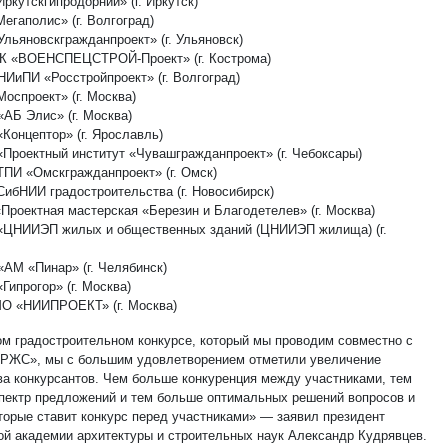
ркутскгипродорнии» (г. Иркутск)
егаполис» (г. Волгоград)
Ульяновскгражданпроект» (г. Ульяновск)
К «ВОЕНСПЕЦСТРОЙ-Проект» (г. Кострома)
НИиПИ «Росстройпроект» (г. Волгоград)
оспроект» (г. Москва)
«АБ Элис» (г. Москва)
Концептор» (г. Ярославль)
«Проектный институт «Чувашгражданпроект» (г. Чебоксары)
ТПИ «Омскгражданпроект» (г. Омск)
СибНИИ градостроительства (г. Новосибирск)
«Проектная мастерская «Березин и Благодетелев» (г. Москва)
«ЦНИИЭП жилых и общественных зданий (ЦНИИЭП жилища) (г.
«АМ «Пинар» (г. Челябинск)
Гипрогор» (г. Москва)
МО «НИИПРОЕКТ» (г. Москва)
ом градостроительном конкурсе, который мы проводим совместно с
РЖС», мы с большим удовлетворением отметили увеличение
ва конкурсантов. Чем больше конкуренция между участниками, тем
пектр предложений и тем больше оптимальных решений вопросов и
оторые ставит конкурс перед участниками» — заявил президент
ой академии архитектуры и строительных наук Александр Кудрявцев.