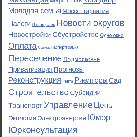
Метры в сети
Молодая семья
Моссоцгарантия
Новости округов
Налоги
Наследство
Новостройки
Обустройство
Одно окно
Оплата
Паспортизация
Оценка
Переселение
Подмосковье
Приватизация
Прогнозы
Реконструкция
Риелторы
Сад
Рента
Строительство
Субсидии
Управление
Цены
Транспорт
Юмор
Экология
Электроэнергия
Юрконсультация