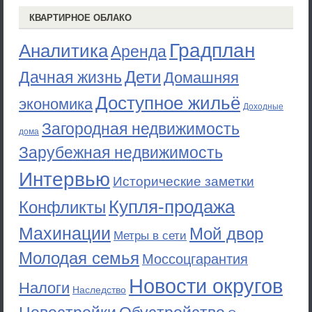
КВАРТИРНОЕ ОБЛАКО
Градплан
Аналитика
Аренда
Дети
Дачная жизнь
Домашняя
Доступное жильё
экономика
Доходные
Загородная недвижимость
дома
Зарубежная недвижимость
Интервью
Исторические заметки
Купля-продажа
Конфликты
Махинации
Мой двор
Метры в сети
Молодая семья
Моссоцгарантия
Новости округов
Налоги
Наследство