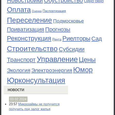
Новостройки
Обустройство
Одно окно
Оплата
Паспортизация
Оценка
Переселение
Подмосковье
Приватизация
Прогнозы
Реконструкция
Риелторы
Сад
Рента
Строительство
Субсидии
Управление
Цены
Транспорт
Юмор
Экология
Электроэнергия
Юрконсультация
НОВОСТИ
03.02.2024
23:57
Микрозаймы не получится
получить под залог жилья