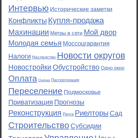
Интервью
Исторические заметки
Купля-продажа
Конфликты
Махинации
Мой двор
Метры в сети
Молодая семья
Моссоцгарантия
Новости округов
Налоги
Наследство
Новостройки
Обустройство
Одно окно
Оплата
Паспортизация
Оценка
Переселение
Подмосковье
Приватизация
Прогнозы
Реконструкция
Риелторы
Сад
Рента
Строительство
Субсидии