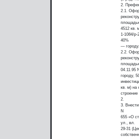
2. Префе
2.1. Офо
реконстр
площадь
4512 кв. 
1-1084/р
40%
— городу
2.2. Офор
реконстр
площадью
04.11.95
городу, 
инвестици
кв. м) н
строение
2.
3. Внести
N
655 «О с
ул., вл.
29-31 (Ц
собствен