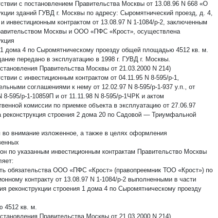
тствии с постановлением Правительства Москвы от 13.08.96 N 668 «О
кции зданий ГУВД г. Москвы по адресу: Сыромятнический проезд, д. 4,
» и инвестиционным контрактом от 13.08.97 N 1-1084/р-2, заключенным
авительством Москвы и ООО «ПФС «Крост», осуществлена
укция
 1 дома 4 по Сыромятническому проезду общей площадью 4512 кв. м.
ание передано в эксплуатацию в 1998 г. ГУВД г. Москвы.
остановления Правительства Москвы от 21.03.2000 N 214)
ствии с инвестиционным контрактом от 04.11.95 N 8-595/р-1,
льными соглашениями к нему от 12.02.97 N 8-595/р-1-937 у.п., от
N 8-595/р-1-10859П и от 11.11.98 N 8-595/р-1ЧРК и актом
твенной комиссии по приемке объекта в эксплуатацию от 27.06.97
а реконструкция строения 2 дома 20 по Садовой — Триумфальной
 во внимание изложенное, а также в целях оформления
венных
рон по указанным инвестиционным контрактам Правительство Москвы
ляет:
ать обязательства ООО «ПФС «Крост» (правопреемник ТОО «Крост») по
онному контракту от 13.08.97 N 1-1084/р-2 выполненными в части
ия реконструкции строения 1 дома 4 по Сыромятническому проезду
 4512 кв. м.
остановления Правительства Москвы от 21.03.2000 N 214)