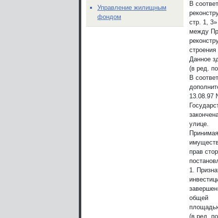
В соотве
Управление жилищным
реконстру
фондом
стр. 1, 3
между Пр
реконстр
строения
Данное зд
(в ред. п
В соответ
дополните
13.08.97 
Государс
закончен
улице.
Принимая
имущест
прав сто
постанов
1. Призн
инвестици
завершен
общей
площадью
(в ред. п