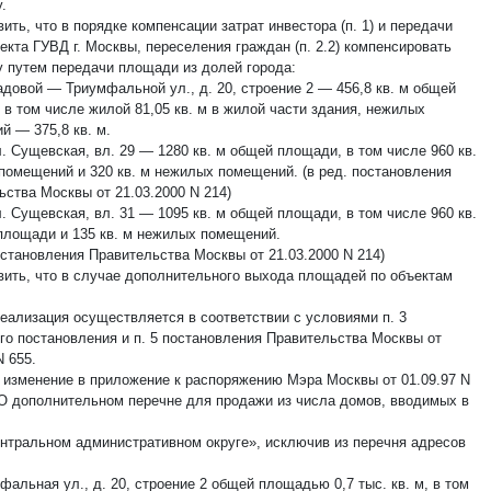
.
вить, что в порядке компенсации затрат инвестора (п. 1) и передачи
кта ГУВД г. Москвы, переселения граждан (п. 2.2) компенсировать
у путем передачи площади из долей города:
адовой — Триумфальной ул., д. 20, строение 2 — 456,8 кв. м общей
 в том числе жилой 81,05 кв. м в жилой части здания, нежилых
й — 375,8 кв. м.
л. Сущевская, вл. 29 — 1280 кв. м общей площади, в том числе 960 кв.
помещений и 320 кв. м нежилых помещений. (в ред. постановления
ьства Москвы от 21.03.2000 N 214)
л. Сущевская, вл. 31 — 1095 кв. м общей площади, в том числе 960 кв.
площади и 135 кв. м нежилых помещений.
остановления Правительства Москвы от 21.03.2000 N 214)
овить, что в случае дополнительного выхода площадей по объектам
 реализация осуществляется в соответствии с условиями п. 3
го постановления и п. 5 постановления Правительства Москвы от
N 655.
и изменение в приложение к распоряжению Мэра Москвы от 01.09.97 N
О дополнительном перечне для продажи из числа домов, вводимых в
ентральном административном округе», исключив из перечня адресов
фальная ул., д. 20, строение 2 общей площадью 0,7 тыс. кв. м, в том