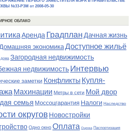
ПОРЯЖЕНИЕ ПЕРВОГО ЗАМЕСТИТЕЛЯ МЭРА В ПРАВИТЕЛЬСТВЕ
КВЫ №33-РЗМ от 2008-05-30
ИРНОЕ ОБЛАКО
Градплан
итика
Аренда
Дачная жизнь
Доступное жильё
Домашняя экономика
Загородная недвижимость
 дома
Интервью
бежная недвижимость
Купля-
Конфликты
ические заметки
ажа
Махинации
Мой двор
Метры в сети
дая семья
Налоги
Моссоцгарантия
Наследство
сти округов
Новостройки
Оплата
тройство
Одно окно
Паспортизация
Оценка