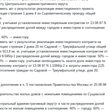
кту Центрального административного округа:
рмить акт о результатах реализации инвестиционного проекта
укции строения 1 дома 4 по Сыромятническому проезду общей
ю
м, учитывая установленное инвестиционным контрактом от 13.08.97 N
-2 распределение долей между городом и инвестором в соотношении:
, 60% — инвестору.
мить акт о результатах реализации инвестиционного контракта на
укцию строения 2 дома 20 по Садовой — Триумфальной улице общей
 913,8 кв. м, учитывая установленное инвестиционным контрактом от
 N 8-595/р-1 распределение долей между городом и инвестором: 50% —
50% — инвестору, учитывая необходимость зачета доли инвестора по
онному контракту от 13.08.97 N 1-1084/р-2 и затраты инвестора (125
а отселение граждан по Садовой — Триумфальной улице, дом 20,
 дополнение в п. 5 постановления Правительства Москвы от 25.08.98
троительстве жилых домов с нежилыми помещениями по Сущевской
ентральный административный округ)» в части распределения долей
ности по жилым помещениям в соотношении: 40% — городу, 60% —