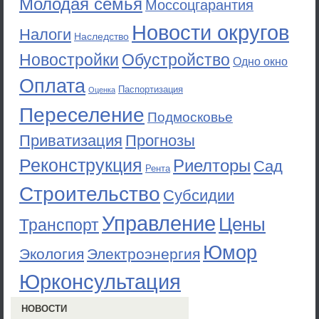
Молодая семья
Моссоцгарантия
Новости округов
Налоги
Наследство
Новостройки
Обустройство
Одно окно
Оплата
Паспортизация
Оценка
Переселение
Подмосковье
Приватизация
Прогнозы
Реконструкция
Риелторы
Сад
Рента
Строительство
Субсидии
Управление
Цены
Транспорт
Юмор
Экология
Электроэнергия
Юрконсультация
НОВОСТИ