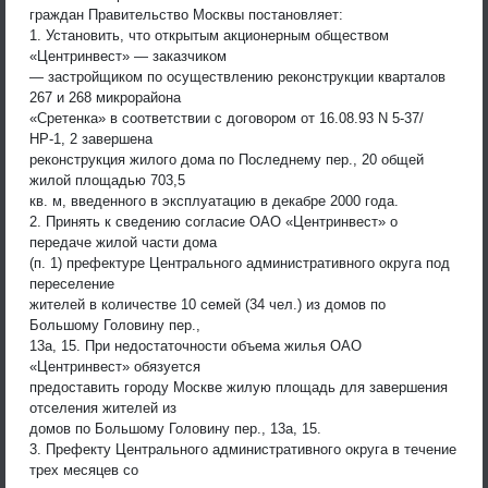
граждан Правительство Москвы постановляет:
1. Установить, что открытым акционерным обществом
«Центринвест» — заказчиком
— застройщиком по осуществлению реконструкции кварталов
267 и 268 микрорайона
«Сретенка» в соответствии с договором от 16.08.93 N 5-37/
НР-1, 2 завершена
реконструкция жилого дома по Последнему пер., 20 общей
жилой площадью 703,5
кв. м, введенного в эксплуатацию в декабре 2000 года.
2. Принять к сведению согласие ОАО «Центринвест» о
передаче жилой части дома
(п. 1) префектуре Центрального административного округа под
переселение
жителей в количестве 10 семей (34 чел.) из домов по
Большому Головину пер.,
13а, 15. При недостаточности объема жилья ОАО
«Центринвест» обязуется
предоставить городу Москве жилую площадь для завершения
отселения жителей из
домов по Большому Головину пер., 13а, 15.
3. Префекту Центрального административного округа в течение
трех месяцев со