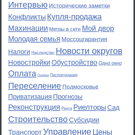
Интервью
Исторические заметки
Купля-продажа
Конфликты
Махинации
Мой двор
Метры в сети
Молодая семья
Моссоцгарантия
Новости округов
Налоги
Наследство
Новостройки
Обустройство
Одно окно
Оплата
Паспортизация
Оценка
Переселение
Подмосковье
Приватизация
Прогнозы
Реконструкция
Риелторы
Сад
Рента
Строительство
Субсидии
Управление
Цены
Транспорт