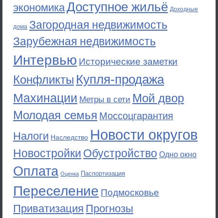
Доступное жильё
экономика
Доходные
Загородная недвижимость
дома
Зарубежная недвижимость
Интервью
Исторические заметки
Купля-продажа
Конфликты
Махинации
Мой двор
Метры в сети
Молодая семья
Моссоцгарантия
Новости округов
Налоги
Наследство
Новостройки
Обустройство
Одно окно
Оплата
Паспортизация
Оценка
Переселение
Подмосковье
Приватизация
Прогнозы