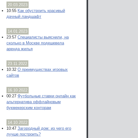
20.03.2023
10:55
Как обустроить красивый
дачный ландшафт
14.01.2023
23:57
Специалисты выяснили, на
сколько в Москве подешевела
аренда жилья
23.11.2022
10:32
О преимуществах игровых
сайтов
16.10.2022
00:27
Футбольные ставки онлайн как
альтернатива оффлайновым
букмекерским конторам
14.10.2022
10:47
Загородный дом: из чего его
лучше построить?