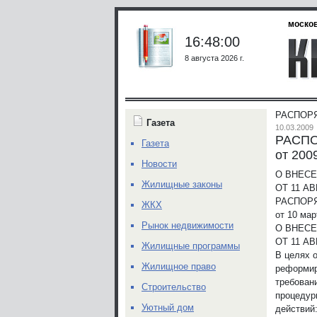
москов
16:48:00
8 августа 2026 г.
РАСПОРЯ
Газета
10.03.2009
РАСП
Газета
от 200
Новости
О ВНЕС
Жилищные законы
ОТ 11 АВ
РАСПОР
ЖКХ
от 10 мар
Рынок недвижимости
О ВНЕС
ОТ 11 АВ
Жилищные программы
В целях 
Жилищное право
реформир
требован
Строительство
процедур
Уютный дом
действий