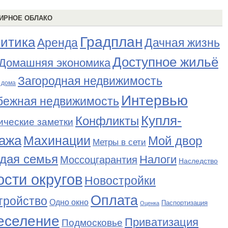
ИРНОЕ ОБЛАКО
Градплан
итика
Аренда
Дачная жизнь
Доступное жильё
Домашняя экономика
Загородная недвижимость
 дома
Интервью
бежная недвижимость
Купля-
Конфликты
ические заметки
ажа
Махинации
Мой двор
Метры в сети
дая семья
Налоги
Моссоцгарантия
Наследство
сти округов
Новостройки
Оплата
тройство
Одно окно
Паспортизация
Оценка
еселение
Приватизация
Подмосковье