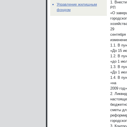
1. Внести
Управление жилищным
РП
фондом
«О завер
городско
хозяйств
29
сентября 
изменени
1.1. В пу
«До 15 ию
1.2. В пу
«до 1 июл
1.3. В пу
«До 1 июл
1.4. В пу
«на
2009 год»
2. Ликви
настояще
бюджетн
сметы дл
реформи
городско
3. Контр