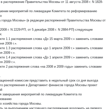
 в распоряжение Правительства Москвы от 11 августа 2008 г. N 1828-
шении мероприятий по ликвидации Комитета по реформированию
го
а города Москвы» (в редакции распоряжений Правительства Москвы от
2008 г. N 2229-РП, от 5 декабря 2008 г. N 2884-РП) следующие
я:
нкте 1.1 распоряжения слова «До 15 марта 2009 г.» заменить словами
ня 2009 г.».
нкте 1.3 распоряжения слова «до 1 апреля 2009 г.» заменить словами
я 2009 г.».
нкте 1.4 распоряжения слова «До 1 апреля 2009 г.» заменить словами
я 2009 г.».
нкте 2 распоряжения слова «на 2008 и 2009 годы» заменить словами
.
дационной комиссии представить в недельный срок со дня выхода
го распоряжения в Департамент финансов города Москвы проект
ой
я завершения мероприятий по ликвидации Комитета по
рованию
го хозяйства города Москвы.
оль за выполнением настоящего распоряжения возложить на первого