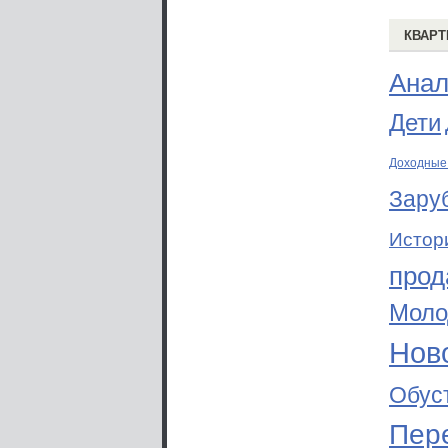
КВАРТ
Анал
Дети
Доходные
Зару
Истор
прод
Моло
Ново
Обус
Пер