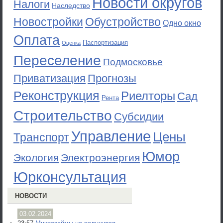
Новости округов
Налоги
Наследство
Новостройки
Обустройство
Одно окно
Оплата
Паспортизация
Оценка
Переселение
Подмосковье
Приватизация
Прогнозы
Реконструкция
Риелторы
Сад
Рента
Строительство
Субсидии
Управление
Цены
Транспорт
Юмор
Экология
Электроэнергия
Юрконсультация
НОВОСТИ
03.02.2024