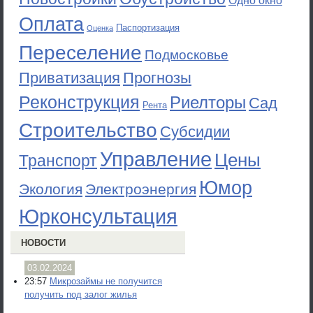
Одно окно
Оплата
Паспортизация
Оценка
Переселение
Подмосковье
Приватизация
Прогнозы
Реконструкция
Риелторы
Сад
Рента
Строительство
Субсидии
Управление
Цены
Транспорт
Юмор
Экология
Электроэнергия
Юрконсультация
НОВОСТИ
03.02.2024
23:57
Микрозаймы не получится
получить под залог жилья