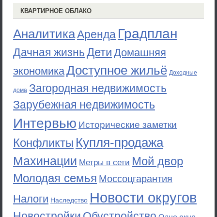
КВАРТИРНОЕ ОБЛАКО
Градплан
Аналитика
Аренда
Дети
Дачная жизнь
Домашняя
Доступное жильё
экономика
Доходные
Загородная недвижимость
дома
Зарубежная недвижимость
Интервью
Исторические заметки
Купля-продажа
Конфликты
Махинации
Мой двор
Метры в сети
Молодая семья
Моссоцгарантия
Новости округов
Налоги
Наследство
Новостройки
Обустройство