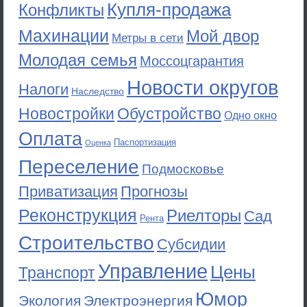
Купля-продажа
Конфликты
Махинации
Мой двор
Метры в сети
Молодая семья
Моссоцгарантия
Новости округов
Налоги
Наследство
Новостройки
Обустройство
Одно окно
Оплата
Паспортизация
Оценка
Переселение
Подмосковье
Приватизация
Прогнозы
Реконструкция
Риелторы
Сад
Рента
Строительство
Субсидии
Управление
Цены
Транспорт
Юмор
Экология
Электроэнергия