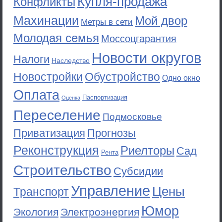
Купля-продажа
Конфликты
Махинации
Мой двор
Метры в сети
Молодая семья
Моссоцгарантия
Новости округов
Налоги
Наследство
Новостройки
Обустройство
Одно окно
Оплата
Паспортизация
Оценка
Переселение
Подмосковье
Приватизация
Прогнозы
Реконструкция
Риелторы
Сад
Рента
Строительство
Субсидии
Управление
Цены
Транспорт
Юмор
Экология
Электроэнергия