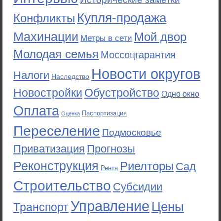
Купля-продажа
Конфликты
Махинации
Мой двор
Метры в сети
Молодая семья
Моссоцгарантия
Новости округов
Налоги
Наследство
Новостройки
Обустройство
Одно окно
Оплата
Паспортизация
Оценка
Переселение
Подмосковье
Приватизация
Прогнозы
Реконструкция
Риелторы
Сад
Рента
Строительство
Субсидии
Управление
Цены
Транспорт