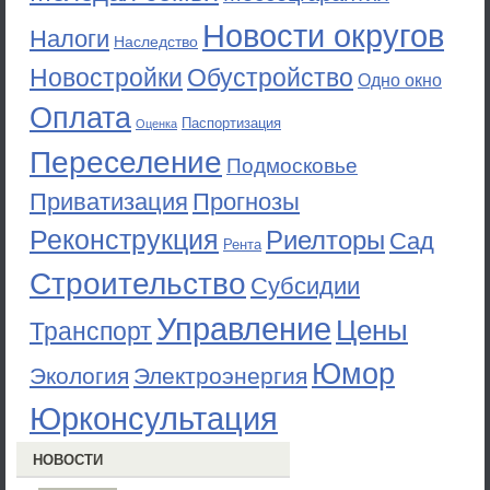
Новости округов
Налоги
Наследство
Новостройки
Обустройство
Одно окно
Оплата
Паспортизация
Оценка
Переселение
Подмосковье
Приватизация
Прогнозы
Реконструкция
Риелторы
Сад
Рента
Строительство
Субсидии
Управление
Цены
Транспорт
Юмор
Экология
Электроэнергия
Юрконсультация
НОВОСТИ