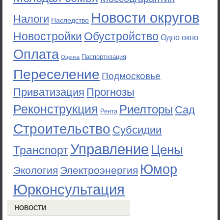
Новости округов
Налоги
Наследство
Новостройки
Обустройство
Одно окно
Оплата
Паспортизация
Оценка
Переселение
Подмосковье
Приватизация
Прогнозы
Реконструкция
Риелторы
Сад
Рента
Строительство
Субсидии
Управление
Цены
Транспорт
Юмор
Экология
Электроэнергия
Юрконсультация
НОВОСТИ