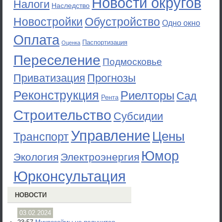
Новости округов
Налоги
Наследство
Новостройки
Обустройство
Одно окно
Оплата
Паспортизация
Оценка
Переселение
Подмосковье
Приватизация
Прогнозы
Реконструкция
Риелторы
Сад
Рента
Строительство
Субсидии
Управление
Цены
Транспорт
Юмор
Экология
Электроэнергия
Юрконсультация
НОВОСТИ
03.02.2024