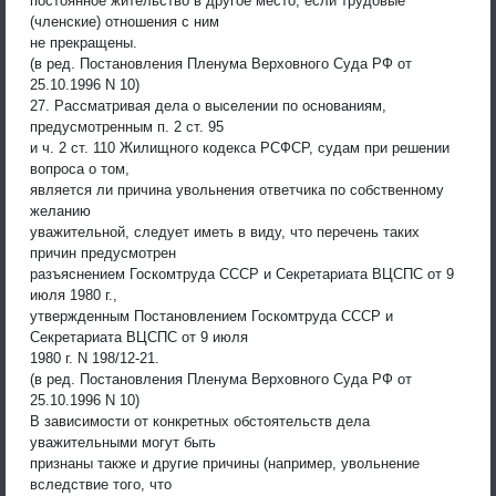
постоянное жительство в другое место, если трудовые
(членские) отношения с ним
не прекращены.
(в ред. Постановления Пленума Верховного Суда РФ от
25.10.1996 N 10)
27. Рассматривая дела о выселении по основаниям,
предусмотренным п. 2 ст. 95
и ч. 2 ст. 110 Жилищного кодекса РСФСР, судам при решении
вопроса о том,
является ли причина увольнения ответчика по собственному
желанию
уважительной, следует иметь в виду, что перечень таких
причин предусмотрен
разъяснением Госкомтруда СССР и Секретариата ВЦСПС от 9
июля 1980 г.,
утвержденным Постановлением Госкомтруда СССР и
Секретариата ВЦСПС от 9 июля
1980 г. N 198/12-21.
(в ред. Постановления Пленума Верховного Суда РФ от
25.10.1996 N 10)
В зависимости от конкретных обстоятельств дела
уважительными могут быть
признаны также и другие причины (например, увольнение
вследствие того, что