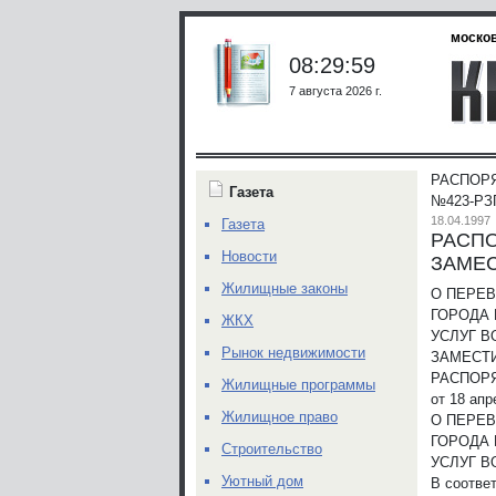
москов
08:29:59
7 августа 2026 г.
РАСПОР
Газета
№423-РЗП
18.04.1997
Газета
РАСП
Новости
ЗАМЕС
Жилищные законы
О ПЕРЕВ
ГОРОДА 
ЖКХ
УСЛУГ 
Рынок недвижимости
ЗАМЕСТ
РАСПОР
Жилищные программы
от 18 апр
Жилищное право
О ПЕРЕВ
ГОРОДА 
Строительство
УСЛУГ 
Уютный дом
В соотве