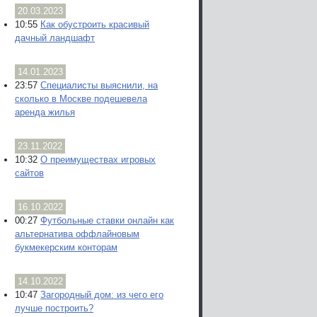
20.03.2023
10:55
Как обустроить красивый
дачный ландшафт
14.01.2023
23:57
Специалисты выяснили, на
сколько в Москве подешевела
аренда жилья
23.11.2022
10:32
О преимуществах игровых
сайтов
16.10.2022
00:27
Футбольные ставки онлайн как
альтернатива оффлайновым
букмекерским конторам
14.10.2022
10:47
Загородный дом: из чего его
лучше построить?