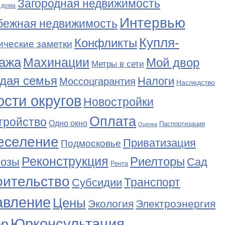
Загородная недвижимость
 дома
Интервью
бежная недвижимость
Купля-
Конфликты
ические заметки
ажа
Махинации
Мой двор
Метры в сети
дая семья
Налоги
Моссоцгарантия
Наследство
сти округов
Новостройки
Оплата
тройство
Одно окно
Паспортизация
Оценка
еселение
Приватизация
Подмосковье
Реконструкция
Риелторы
Сад
нозы
Рента
оительство
Транспорт
Субсидии
авление
Цены
Экология
Электроэнергия
Юрконсультация
р