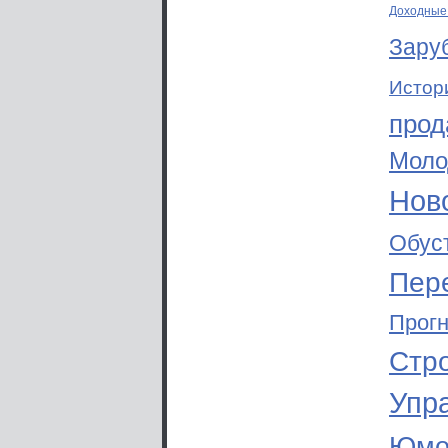
Доходные
Зару
Истор
прод
Моло
Ново
Обус
Пер
Прог
Стр
Упр
Юмо