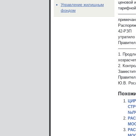
ценовой 
Управление жилищным
тарифной 
фондом
————
примечан
Распоряж
42-РЗП
утратило
Правител
————
1. Продл
хозрасче
2. Контр
Заместит
Правител
Ю.В. Рос
Похожи
ЦИР
СТР
№ЛЧ-
РАС
МОС
РАС
МОС