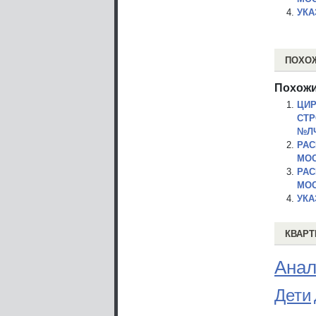
УКА
ПОХО
Похожи
ЦИР
СТР
№ЛЧ-
РАС
МОС
РАС
МОС
УКА
КВАРТ
Анал
Дети