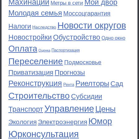
Махинации
Мой двор
Метры в сети
Молодая семья
Моссоцгарантия
Новости округов
Налоги
Наследство
Новостройки
Обустройство
Одно окно
Оплата
Паспортизация
Оценка
Переселение
Подмосковье
Приватизация
Прогнозы
Реконструкция
Риелторы
Сад
Рента
Строительство
Субсидии
Управление
Цены
Транспорт
Юмор
Экология
Электроэнергия
Юрконсультация