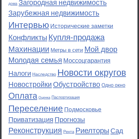
Загородная недвижимость
дома
Зарубежная недвижимость
Интервью
Исторические заметки
Купля-продажа
Конфликты
Махинации
Мой двор
Метры в сети
Молодая семья
Моссоцгарантия
Новости округов
Налоги
Наследство
Новостройки
Обустройство
Одно окно
Оплата
Паспортизация
Оценка
Переселение
Подмосковье
Приватизация
Прогнозы
Реконструкция
Риелторы
Сад
Рента